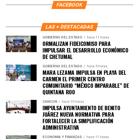
FACEBOOK
LAS + DESTACADAS
GOBIERNO DEL ESTADO
hace 11 horas
ORMALIZAN FIDEICOMISO PARA
IMPULSAR EL DESARROLLO ECONÓMICO
DE CHETUMAL
GOBIERNO DEL ESTADO
hace 9 horas
MARA LEZAMA IMPULSA EN PLAYA DEL
CARMEN EL PRIMER CENTRO
COMUNITARIO “MÉXICO IMPARABLE” DE
QUINTANA ROO
Recibe las noticias al instante
CANCÚN
hace 10 horas
IMPULSA AYUNTAMIENTO DE BENITO
Únete al canal oficial de WhatsApp de
JUÁREZ NUEVA NORMATIVA PARA
Quinto Poder
y recibe las noticias más
FORTALECER LA SIMPLIFICACIÓN
ADMINISTRATIVA
importantes de Quintana Roo directamente
en tu teléfono.
ECONOMÍA Y FINANZAS
hace 11 horas