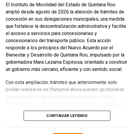
Recibe las noticias al instante
El Instituto de Movilidad del Estado de Quintana Roo
amplió desde agosto de 2026 la atención de trámites de
Únete al canal oficial de WhatsApp de
concesión en sus delegaciones municipales, una medida
Quinto Poder
y recibe las noticias más
que fortalece la descentralización administrativa y facilita
importantes de Quintana Roo directamente
el acceso a servicios para concesionarias y
en tu teléfono.
concesionarios del transporte público. Esta acción
responde a los principios del Nuevo Acuerdo por el
Unirme al canal de WhatsApp
Bienestar y Desarrollo de Quintana Roo, impulsado por la
gobernadora Mara Lezama Espinosa, orientado a construir
un gobierno más cercano, eficiente y con sentido social.
Con esta ampliación, trámites que anteriormente solo
podían realizarse en Chetumal ahora pueden gestionarse
directamente en las delegaciones de Benito Juárez,
Puerto Morelos, Cozumel, Playa del Carmen, Isla Mujeres,
Tulum y Felipe Carrillo Puerto, así como en las
CONTINUAR LEYENDO
subdelegaciones de Lázaro Cárdenas y José María
Morelos, siempre que la concesión corresponda a la
jurisdicción de cada oficina. Entre los procedimientos