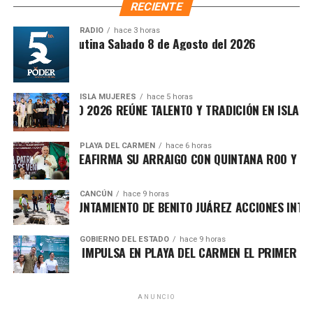
RECIENTE
disponibles se encuentran
Cesión de derechos
,
Cesión
de derechos por defunción
,
Certificación de
RADIO
hace 3 horas
Síntesis Matutina Sabado 8 de Agosto del 2026
derechos
,
Modificación de concesión
y
Designación
de beneficiarios
.
ISLA MUJERES
hace 5 horas
EVICHE ISLEÑO 2026 REÚNE TALENTO Y TRADICIÓN EN ISLA MUJ
PLAYA DEL CARMEN
hace 6 horas
AFA MARÍN REAFIRMA SU ARRAIGO CON QUINTANA ROO Y LLAM
CANCÚN
hace 9 horas
ORTALECE AYUNTAMIENTO DE BENITO JUÁREZ ACCIONES INTEGR
GOBIERNO DEL ESTADO
hace 9 horas
ARA LEZAMA IMPULSA EN PLAYA DEL CARMEN EL PRIMER CENT
ANUNCIO
El titular del IMOVEQROO, Rafael Hernández Kotasek,