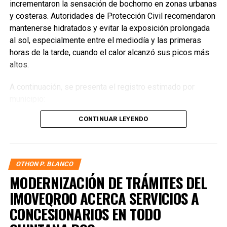
incrementaron la sensación de bochorno en zonas urbanas
y costeras. Autoridades de Protección Civil recomendaron
mantenerse hidratados y evitar la exposición prolongada
al sol, especialmente entre el mediodía y las primeras
horas de la tarde, cuando el calor alcanzó sus picos más
altos.
A continuación, se presenta el registro estimado por
municipio:
CONTINUAR LEYENDO
Benito Juárez
— 33°C / 40°C
Solidaridad
— 32°C / 39°C
Isla Mujeres
— 31°C / 38°C
OTHON P. BLANCO
Cozumel
— 30°C / 37°C
MODERNIZACIÓN DE TRÁMITES DEL
IMOVEQROO ACERCA SERVICIOS A
Puerto Morelos
— 32°C / 39°C
CONCESIONARIOS EN TODO
Tulum
— 33°C / 41°C