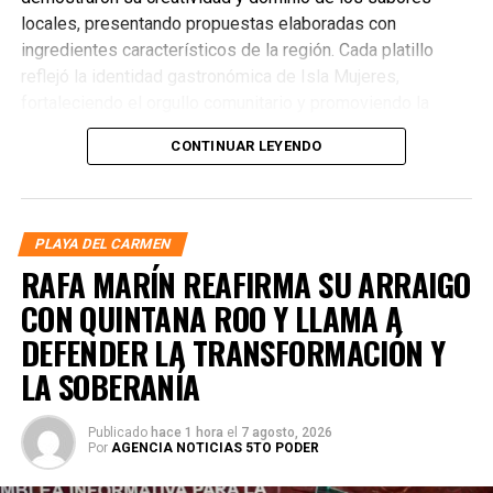
locales, presentando propuestas elaboradas con
ingredientes característicos de la región. Cada platillo
reflejó la identidad gastronómica de Isla Mujeres,
fortaleciendo el orgullo comunitario y promoviendo la
preservación de las tradiciones culinarias que han dado
CONTINUAR LEYENDO
prestigio al destino.
PLAYA DEL CARMEN
RAFA MARÍN REAFIRMA SU ARRAIGO
CON QUINTANA ROO Y LLAMA A
DEFENDER LA TRANSFORMACIÓN Y
LA SOBERANÍA
Publicado
hace 1 hora
el
7 agosto, 2026
Por
AGENCIA NOTICIAS 5TO PODER