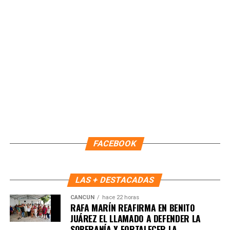
que México es un país libre y democrático, y llamó a no
dejarse influenciar por campañas de desinformación.
Finalmente, destacó que las asambleas informativas
continuarán realizándose en distintos puntos de Quintana
Roo para fortalecer la organización ciudadana y la
participación informada.
Fuente: 5to Poder Agencia de Noticias
FACEBOOK
LAS + DESTACADAS
CANCÚN
hace 22 horas
RAFA MARÍN REAFIRMA EN BENITO
JUÁREZ EL LLAMADO A DEFENDER LA
SOBERANÍA Y FORTALECER LA