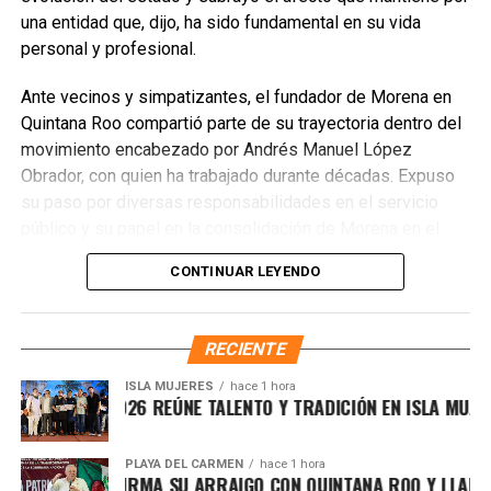
una entidad que, dijo, ha sido fundamental en su vida
personal y profesional.
Ante vecinos y simpatizantes, el fundador de Morena en
Quintana Roo compartió parte de su trayectoria dentro del
movimiento encabezado por Andrés Manuel López
Obrador, con quien ha trabajado durante décadas. Expuso
su paso por diversas responsabilidades en el servicio
público y su papel en la consolidación de Morena en el
estado, donde fue el primer presidente del Comité
CONTINUAR LEYENDO
Ejecutivo Estatal y posteriormente delegado especial.
RECIENTE
ISLA MUJERES
hace 1 hora
Recibe las noticias al instante
E ISLEÑO 2026 REÚNE TALENTO Y TRADICIÓN EN ISLA MUJERES
Únete al canal oficial de WhatsApp de
PLAYA DEL CARMEN
hace 1 hora
MARÍN REAFIRMA SU ARRAIGO CON QUINTANA ROO Y LLAMA A D
Quinto Poder
y recibe las noticias más