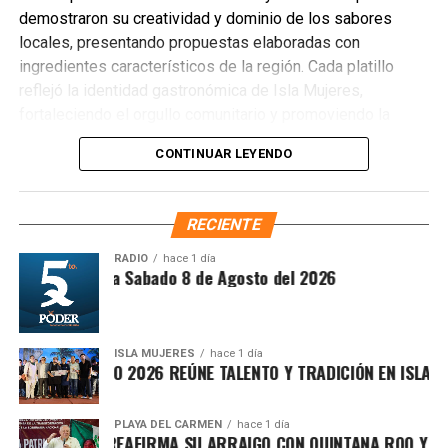
demostraron su creatividad y dominio de los sabores
locales, presentando propuestas elaboradas con
ingredientes característicos de la región. Cada platillo
reflejó la identidad gastronómica de Isla Mujeres,
fortaleciendo el orgullo comunitario y promoviendo la
preservación de las tradiciones culinarias que han dado
CONTINUAR LEYENDO
prestigio al destino.
RECIENTE
RADIO
hace 1 día
ntesis Matutina Sabado 8 de Agosto del 2026
ISLA MUJERES
hace 1 día
CEVICHE ISLEÑO 2026 REÚNE TALENTO Y TRADICIÓN EN ISLA MUJ
PLAYA DEL CARMEN
hace 1 día
RAFA MARÍN REAFIRMA SU ARRAIGO CON QUINTANA ROO Y LLAM