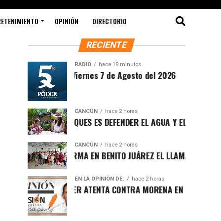
RETENIMIENTO
OPINIÓN
DIRECTORIO
RECIENTE
RADIO
hace 19 minutos
ntesis Matutina Viernes 7 de Agosto del 2026
CANCÚN
hace 2 horas
OTEGER LOS BOSQUES ES DEFENDER EL AGUA Y EL FUTURO DE M
CANCÚN
hace 2 horas
AFA MARÍN REAFIRMA EN BENITO JUÁREZ EL LLAMADO A DEFEND
EN LA OPINIÓN DE:
hace 2 horas
UCHA POR EL PODER ATENTA CONTRA MORENA EN Q.ROO