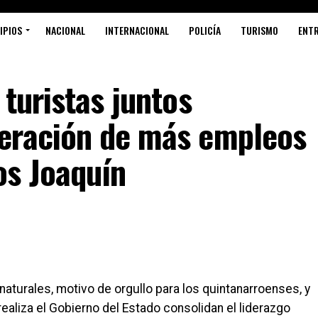
IPIOS
NACIONAL
INTERNACIONAL
POLICÍA
TURISMO
ENT
 turistas juntos
Si
eración de más empleos
os Joaquín
PR
R
L
aturales, motivo de orgullo para los quintanarroenses, y
realiza el Gobierno del Estado consolidan el liderazgo