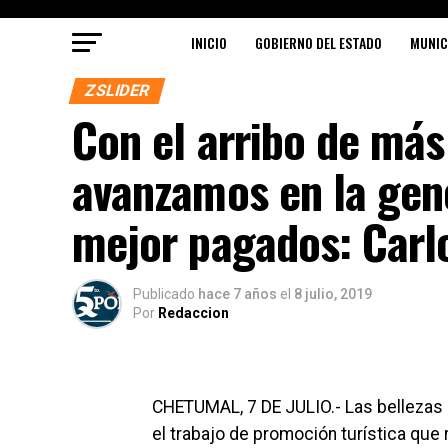
INICIO
GOBIERNO DEL ESTADO
MUNIC
ZSLIDER
Con el arribo de más
avanzamos en la gen
mejor pagados: Carl
Publicado
hace 7 años
el
8 julio, 2019
Por
Redaccion
CHETUMAL, 7 DE JULIO.- Las bellezas n
el trabajo de promoción turística que 