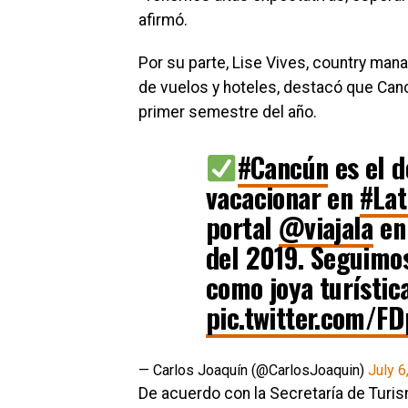
afirmó.
Por su parte, Lise Vives, country man
de vuelos y hoteles, destacó que Can
primer semestre del año.
#Cancún
es el d
vacacionar en
#Lat
portal
@viajala
en 
del 2019. Seguimos
como joya turísti
pic.twitter.com/
— Carlos Joaquín (@CarlosJoaquin)
July 6
De acuerdo con la Secretaría de Turi