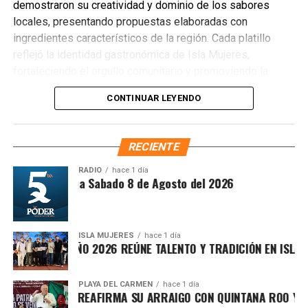
demostraron su creatividad y dominio de los sabores
locales, presentando propuestas elaboradas con
ingredientes característicos de la región. Cada platillo
reflejó la identidad gastronómica de Isla Mujeres,
fortaleciendo el orgullo comunitario y promoviendo la
preservación de las tradiciones culinarias que han dado
CONTINUAR LEYENDO
prestigio al destino.
RECIENTE
RADIO
hace 1 día
íntesis Matutina Sabado 8 de Agosto del 2026
ISLA MUJERES
hace 1 día
CEVICHE ISLEÑO 2026 REÚNE TALENTO Y TRADICIÓN EN ISLA MU
PLAYA DEL CARMEN
hace 1 día
RAFA MARÍN REAFIRMA SU ARRAIGO CON QUINTANA ROO Y LLA