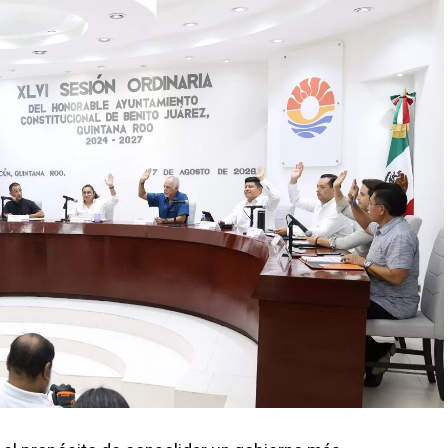
 atendió la solicitud de vecinos mediante el
el cruce de la Calle 53 con Calle 112. Con apoyo de
, se liberó el captador para prevenir
ico, lo que fue reconocido por la comunidad como
ipal.
a 236, donde se reconstruyó la losa de bóveda y se
o por el tránsito de vehículos pesados. De manera
 utilizado como basurero clandestino, del cual se
das de escombros, cacharros y desechos vegetales.
 dos días.
 Cancún reforzarán la vigilancia para evitar que el
sición ilegal de basura. El Ayuntamiento exhortó a
 sumarse al esfuerzo colectivo para mantener un
a.