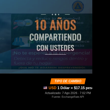
TIPO DE CAMBIO
USD
1 Dólar = $17.15 pesos mexica
Actualizado: 7 Ago 2026 · 7:02 PM
Fuente: ExchangeRate API