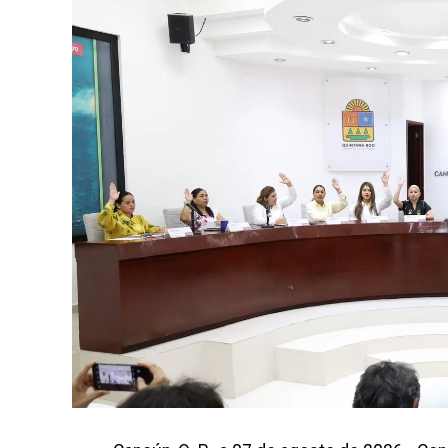
Posteriormente, en la Supermanzana 238, se
desazolve de un pozo pluvial localizado en 
una máquina perforadora y una unidad Vactor
encharcamientos y mejorar el flujo hidrául
una respuesta oportuna del gobierno munic
Las labores continuaron en la Supermanzan
instaló una nueva rejilla en un pozo dañad
simultánea, se recuperó un espacio público
han retirado aproximadamente 150 tonela
Se estima que el saneamiento concluirá en
Finalmente, las Unidades Verdes de SIRESOL
área vuelva a convertirse en punto de dispo
la ciudadanía a reportar estas prácticas y
Cancún limpio y con prosperidad compartid