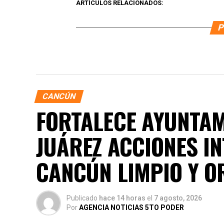
ARTÍCULOS RELACIONADOS:
P
CANCÚN
FORTALECE AYUNTAM
JUÁREZ ACCIONES I
CANCÚN LIMPIO Y 
Publicado
hace 14 horas
el
7 agosto, 2026
Por
AGENCIA NOTICIAS 5TO PODER