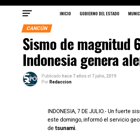
INICIO
GOBIERNO DEL ESTADO
MUNIC
CANCÚN
Sismo de magnitud 6
Indonesia genera ale
Publicado
hace 7 años
el
7 julio, 2019
Por
Redaccion
INDONESIA, 7 DE JULIO.- Un fuerte si
este domingo, informó el servicio ge
de
tsunami
.