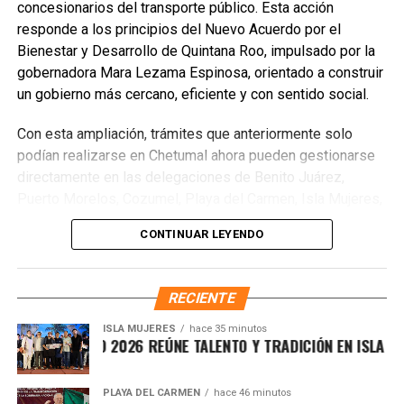
concesionarios del transporte público. Esta acción
responde a los principios del Nuevo Acuerdo por el
Unirme al canal de WhatsApp
Bienestar y Desarrollo de Quintana Roo, impulsado por la
gobernadora Mara Lezama Espinosa, orientado a construir
un gobierno más cercano, eficiente y con sentido social.
Con esta ampliación, trámites que anteriormente solo
podían realizarse en Chetumal ahora pueden gestionarse
directamente en las delegaciones de Benito Juárez,
Puerto Morelos, Cozumel, Playa del Carmen, Isla Mujeres,
Tulum y Felipe Carrillo Puerto, así como en las
CONTINUAR LEYENDO
subdelegaciones de Lázaro Cárdenas y José María
Morelos, siempre que la concesión corresponda a la
jurisdicción de cada oficina. Entre los procedimientos
RECIENTE
disponibles se encuentran
Cesión de derechos
,
Cesión
de derechos por defunción
,
Certificación de
ISLA MUJERES
hace 35 minutos
VICHE ISLEÑO 2026 REÚNE TALENTO Y TRADICIÓN EN ISLA MUJE
derechos
,
Modificación de concesión
y
Designación
de beneficiarios
.
PLAYA DEL CARMEN
hace 46 minutos