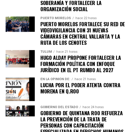
SOBERANÍA Y FORTALECER LA
ORGANIZACIÓN SOCIAL
PUERTO MORELOS
hace 22 horas
PUERTO MORELOS FORTALECE SU RED DE
VIDEOVIGILANCIA CON 31 NUEVAS
CÁMARAS EN CENTRAL VALLARTA Y LA
RUTA DE LOS CENOTES
TULUM
hace 21 horas
Recibe las noticias al instante
HUGO ALDAY PROPONE FORTALECER LA
FORMACIÓN POLÍTICA CON ENFOQUE
Únete al canal oficial de WhatsApp de
JURÍDICO EN EL PT RUMBO AL 2027
Quinto Poder
y recibe las noticias más
EN LA OPINIÓN DE:
hace 21 horas
importantes de Quintana Roo directamente
LUCHA POR EL PODER ATENTA CONTRA
en tu teléfono.
MORENA EN Q.ROO
Unirme al canal de WhatsApp
GOBIERNO DEL ESTADO
hace 24 horas
GOBIERNO DE QUINTANA ROO REFUERZA
LA PREVENCIÓN DE LA TRATA DE
PERSONAS CON CAPACITACIÓN
ESPECIALIZADA EN DERECHOS HUMANOS