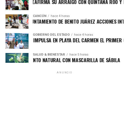
FA MARÍN REAFIRMA SU ARRAIGO CON QUINTANA ROO Y LLAMA
CANCÚN
hace 4 horas
RTALECE AYUNTAMIENTO DE BENITO JUÁREZ ACCIONES INTEGRA
GOBIERNO DEL ESTADO
hace 4 horas
RA LEZAMA IMPULSA EN PLAYA DEL CARMEN EL PRIMER CENTR
SALUD & BIENESTAR
hace 5 horas
JUVENECIMIENTO NATURAL CON MASCARILLA DE SÁBILA
ANUNCIO
El titular del IMOVEQROO, Rafael Hernández Kotasek,
destacó que acercar estos servicios representa un avance
significativo para el sector transporte, al reducir tiempos
de traslado, costos y procesos burocráticos, además de
fortalecer una atención más transparente y accesible. Para
las concesiones de Chetumal, Bacalar y Mahahual, la