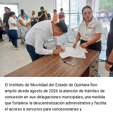
Othón P. Blanco
— 35°C / 43°C
Las condiciones de calor extremo continuarán durante los
próximos días, por lo que se recomienda a la población
tomar precauciones, mantenerse informada y atender
cualquier aviso preventivo. El ambiente húmedo y las altas
temperaturas seguirán siendo protagonistas en la región,
reforzando la importancia de medidas de autocuidado para
evitar golpes de calor.
Fuente: 5to Poder Agencia de Noticias
Recibe las noticias al instante
El Instituto de Movilidad del Estado de Quintana Roo
amplió desde agosto de 2026 la atención de trámites de
Únete al canal oficial de WhatsApp de
concesión en sus delegaciones municipales, una medida
Quinto Poder
y recibe las noticias más
que fortalece la descentralización administrativa y facilita
importantes de Quintana Roo directamente
el acceso a servicios para concesionarias y
en tu teléfono.