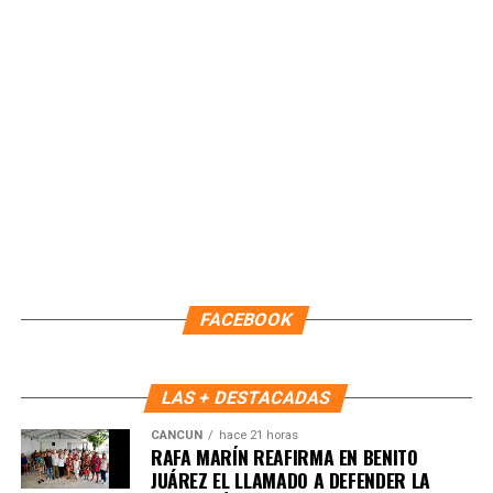
recepción de documentos continuará realizándose en las
oficinas centrales ubicadas en la capital del estado.
Con estas acciones, el IMOVEQROO consolida una
movilidad más incluyente y eficiente, colocando a las
personas en el centro de las políticas públicas y
garantizando que los servicios lleguen directamente a las
comunidades.
Fuente: 5to Poder Agencia de Noticias
FACEBOOK
LAS + DESTACADAS
CANCÚN
hace 21 horas
RAFA MARÍN REAFIRMA EN BENITO
JUÁREZ EL LLAMADO A DEFENDER LA