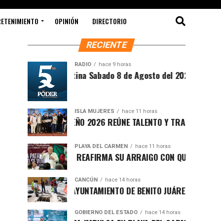
RETENIMIENTO
OPINIÓN
DIRECTORIO
RECIENTE
RADIO
hace 9 horas
Síntesis Matutina Sabado 8 de Agosto del 2026
ISLA MUJERES
hace 11 horas
CEVICHE ISLEÑO 2026 REÚNE TALENTO Y TRADICIÓN EN ISLA M
PLAYA DEL CARMEN
hace 11 horas
RAFA MARÍN REAFIRMA SU ARRAIGO CON QUINTANA ROO Y LL
CANCÚN
hace 14 horas
FORTALECE AYUNTAMIENTO DE BENITO JUÁREZ ACCIONES INTE
GOBIERNO DEL ESTADO
hace 14 horas