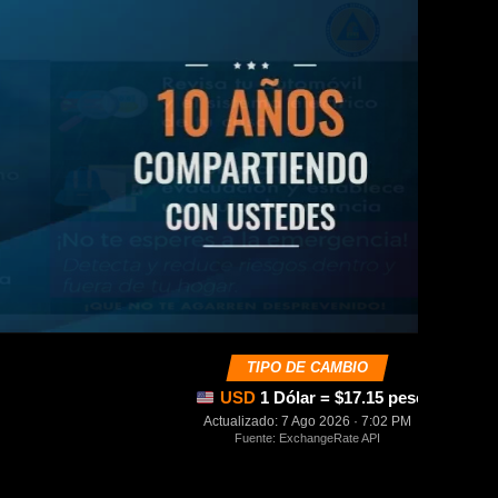
TIPO DE CAMBIO
USD
1 Dólar = $17.15 pesos mexica
Actualizado: 7 Ago 2026 · 7:02 PM
Fuente: ExchangeRate API