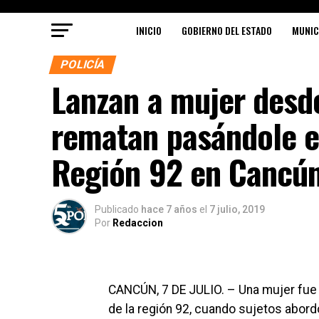
INICIO
GOBIERNO DEL ESTADO
MUNIC
POLICÍA
Lanzan a mujer desde
rematan pasándole el
Región 92 en Cancú
Publicado
hace 7 años
el
7 julio, 2019
Por
Redaccion
CANCÚN, 7 DE JULIO. – Una mujer fue
de la región 92, cuando sujetos abordo