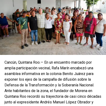
Villegas sostuvo que México debe transitar de acciones
aisladas a una política permanente de recuperación
ambiental que involucre a los tres órdenes de gobierno,
comunidades, universidades y sociedad civil. Recordó que
cerca del 70% del territorio nacional cuenta con cobertura
forestal y que el país concentra alrededor del 12% de la
biodiversidad mundial, lo que obliga a reforzar la
protección de selvas, bosques, manglares y acuíferos,
especialmente en el sureste mexicano.
Cancún, Quintana Roo.— En un encuentro marcado por
amplia participación vecinal, Rafa Marín encabezó una
La Jornada Nacional de Reforestación intervendrá
asamblea informativa en la colonia Benito Juárez para
ecosistemas como bosques templados, selvas húmedas
exponer los ejes de la campaña de difusión sobre la
y secas, matorrales, pastizales y manglares mediante la
Defensa de la Transformación y la Soberanía Nacional.
plantación de 302 especies, de las cuales 261 son nativas
Ante habitantes de la zona, el fundador de Morena en
y 41 endémicas. Las acciones alcanzarán 37 Áreas
Quintana Roo recordó su trayectoria de casi cinco décadas
Naturales Protegidas y 17 Áreas Destinadas
junto al expresidente Andrés Manuel López Obrador y