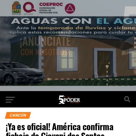
CANCÚN
¡Ya es oficial! América confirma
fichaje de Giovani dos Santos