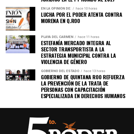
EN LA OPINIÓN DE:
hace 10 horas
LUCHA POR EL PODER ATENTA CONTRA
Unirme al canal de WhatsApp
MORENA EN Q.ROO
PLAYA DEL CARMEN
hace 11 horas
ESTEFANÍA MERCADO INTEGRA AL
SECTOR TRANSPORTISTA A LA
ESTRATEGIA MUNICIPAL CONTRA LA
VIOLENCIA DE GÉNERO
GOBIERNO DEL ESTADO
hace 13 horas
GOBIERNO DE QUINTANA ROO REFUERZA
LA PREVENCIÓN DE LA TRATA DE
PERSONAS CON CAPACITACIÓN
ESPECIALIZADA EN DERECHOS HUMANOS