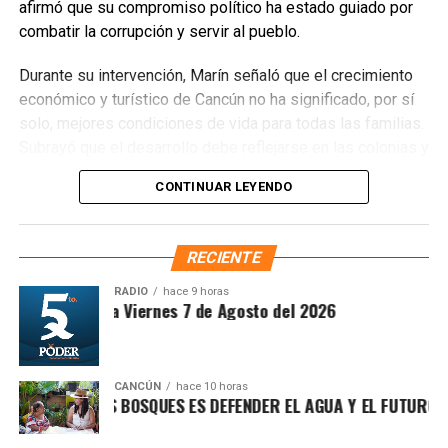
Voluntariamente a la Conservación, con el objetivo de
afirmó que su compromiso político ha estado guiado por
recuperar territorios estratégicos y fortalecer la resiliencia
combatir la corrupción y servir al pueblo.
ambiental.
Durante su intervención, Marín señaló que el crecimiento
Finalmente, Marybel Villegas afirmó que reforestar es
económico y turístico de Cancún no ha significado, por sí
proteger el agua, regenerar los suelos y construir
solo, mejores condiciones de vida para todas las familias.
bienestar para las comunidades. “Defender nuestros
Subrayó que el desarrollo debe reflejarse en las colonias y
recursos naturales también significa defender nuestra
en quienes históricamente han permanecido rezagados,
CONTINUAR LEYENDO
calidad de vida”, expresó.
destacando el impacto de los programas sociales, el
incremento del salario mínimo y las inversiones federales
Fuente: 5to Poder Agencia de Noticias
realizadas en el sureste durante el gobierno de López
RECIENTE
Obrador. Enfatizó que estos avances deben consolidarse
para garantizar bienestar y justicia social.
RADIO
hace 9 horas
ntesis Matutina Viernes 7 de Agosto del 2026
CANCÚN
hace 10 horas
ROTEGER LOS BOSQUES ES DEFENDER EL AGUA Y EL FUTURO DE 