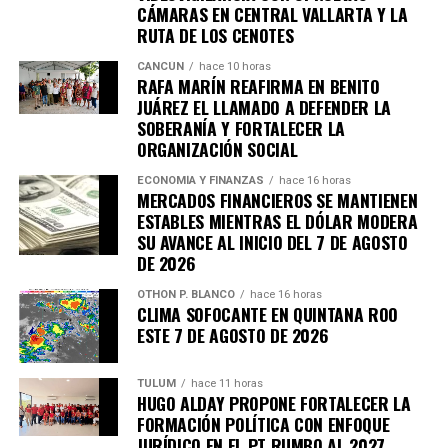
CÁMARAS EN CENTRAL VALLARTA Y LA
RUTA DE LOS CENOTES
CANCÚN
hace 10 horas
RAFA MARÍN REAFIRMA EN BENITO
JUÁREZ EL LLAMADO A DEFENDER LA
SOBERANÍA Y FORTALECER LA
ORGANIZACIÓN SOCIAL
ECONOMÍA Y FINANZAS
hace 16 horas
MERCADOS FINANCIEROS SE MANTIENEN
ESTABLES MIENTRAS EL DÓLAR MODERA
SU AVANCE AL INICIO DEL 7 DE AGOSTO
DE 2026
OTHON P. BLANCO
hace 16 horas
CLIMA SOFOCANTE EN QUINTANA ROO
Recibe las noticias al instante
ESTE 7 DE AGOSTO DE 2026
Únete al canal oficial de WhatsApp de
TULUM
hace 11 horas
Quinto Poder
y recibe las noticias más
HUGO ALDAY PROPONE FORTALECER LA
importantes de Quintana Roo directamente
FORMACIÓN POLÍTICA CON ENFOQUE
en tu teléfono.
JURÍDICO EN EL PT RUMBO AL 2027