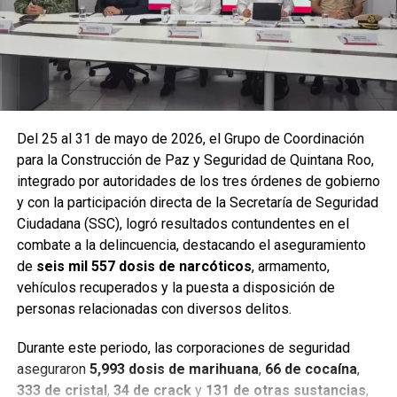
Del 25 al 31 de mayo de 2026, el Grupo de Coordinación
para la Construcción de Paz y Seguridad de Quintana Roo,
integrado por autoridades de los tres órdenes de gobierno
y con la participación directa de la Secretaría de Seguridad
Ciudadana (SSC), logró resultados contundentes en el
combate a la delincuencia, destacando el aseguramiento
de
seis mil 557 dosis de narcóticos
, armamento,
Entre las acciones destacadas se encuentran detenciones
vehículos recuperados y la puesta a disposición de
relevantes en
Benito Juárez, Lázaro Cárdenas y Tulum
,
personas relacionadas con diversos delitos.
donde autoridades federales y estatales aseguraron
narcóticos, vehículos y cumplimentaron órdenes de
Durante este periodo, las corporaciones de seguridad
aprehensión contra personas presuntamente vinculadas
aseguraron
5,993 dosis de marihuana
,
66 de cocaína
,
con delitos de alto impacto.
333 de cristal
,
34 de crack
y
131 de otras sustancias
,