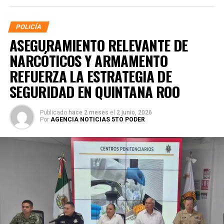
POLICÍA
ASEGURAMIENTO RELEVANTE DE
NARCÓTICOS Y ARMAMENTO
REFUERZA LA ESTRATEGIA DE
SEGURIDAD EN QUINTANA ROO
Publicado
hace 2 meses
el
2 junio, 2026
Por
AGENCIA NOTICIAS 5TO PODER
La coordinación tecnológica del C5 y el despliegue
operativo en campo permitieron la recuperación de
105
vehículos
relacionados con reportes de robo o probables
hechos delictivos. Además, se realizaron
24 mil 622
revisiones preventivas
a personas y unidades
vehiculares, reforzando la vigilancia en zonas estratégicas
y puntos de alta movilidad.