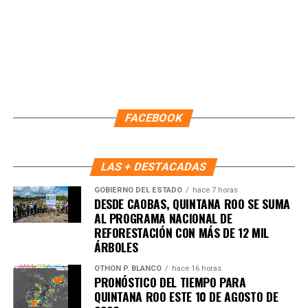
Recibe las noticias al instante
Únete al canal oficial de WhatsApp de
FACEBOOK
Quinto Poder
y recibe las noticias más
importantes de Quintana Roo directamente
en tu teléfono.
LAS + DESTACADAS
GOBIERNO DEL ESTADO
hace 7 horas
Unirme al canal de WhatsApp
DESDE CAOBAS, QUINTANA ROO SE SUMA
AL PROGRAMA NACIONAL DE
REFORESTACIÓN CON MÁS DE 12 MIL
ÁRBOLES
OTHON P. BLANCO
hace 16 horas
PRONÓSTICO DEL TIEMPO PARA
QUINTANA ROO ESTE 10 DE AGOSTO DE