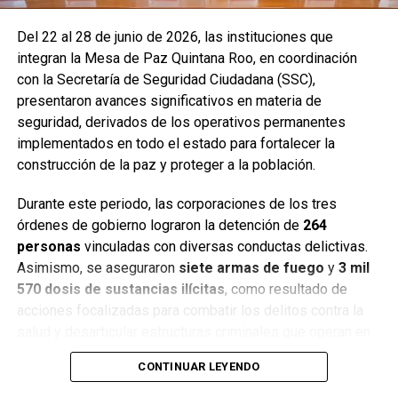
Del 22 al 28 de junio de 2026, las instituciones que
integran la Mesa de Paz Quintana Roo, en coordinación
con la Secretaría de Seguridad Ciudadana (SSC),
presentaron avances significativos en materia de
seguridad, derivados de los operativos permanentes
implementados en todo el estado para fortalecer la
construcción de la paz y proteger a la población.
Durante este periodo, las corporaciones de los tres
órdenes de gobierno lograron la detención de
264
personas
vinculadas con diversas conductas delictivas.
Asimismo, se aseguraron
siete armas de fuego
y
3 mil
570 dosis de sustancias ilícitas
, como resultado de
acciones focalizadas para combatir los delitos contra la
salud y desarticular estructuras criminales que operan en
distintos municipios.
CONTINUAR LEYENDO