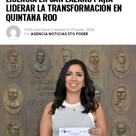
LIDERAR LA TRANSFORMACIÓN EN
QUINTANA ROO
Publicado
hace 2 meses
el
23 junio, 2026
Por
AGENCIA NOTICIAS 5TO PODER
Durante su encargo en la Cámara Alta, Gino Segura centró
su agenda legislativa en iniciativas orientadas a
robustecer el desarrollo económico, la sustentabilidad
turística y la equidad social. Sin embargo, enfatizó que la
coyuntura actual exige priorizar la organización comunitaria
para asegurar la continuidad del proyecto político en la
región sureste del país.
Con esta determinación, el senador abre una etapa
decisiva en su trayectoria pública, apostando por una
estrategia de cercanía ciudadana. Su retorno a Quintana