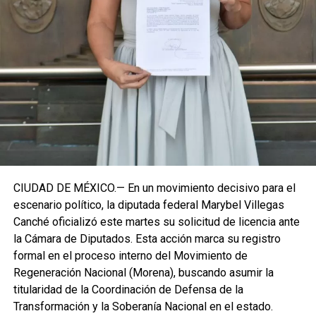
Roo busca garantizar la cohesión de las estructuras de
izquierda de cara a los próximos retos políticos. El relevo
institucional se procesará conforme a los tiempos legales
establecidos, manteniendo la continuidad de la
representación parlamentaria del estado.
Fuente: 5to Poder Agencia de Noticias
CIUDAD DE MÉXICO.— En un movimiento decisivo para el
escenario político, la diputada federal Marybel Villegas
Canché oficializó este martes su solicitud de licencia ante
la Cámara de Diputados. Esta acción marca su registro
formal en el proceso interno del Movimiento de
Regeneración Nacional (Morena), buscando asumir la
titularidad de la Coordinación de Defensa de la
Transformación y la Soberanía Nacional en el estado.