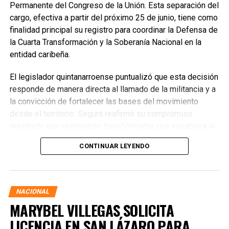
Permanente del Congreso de la Unión. Esta separación del
cargo, efectiva a partir del próximo 25 de junio, tiene como
finalidad principal su registro para coordinar la Defensa de
la Cuarta Transformación y la Soberanía Nacional en la
entidad caribeña.
El legislador quintanarroense puntualizó que esta decisión
responde de manera directa al llamado de la militancia y a
la convicción de fortalecer las bases del movimiento
desde el territorio. Segura reafirmó su compromiso
irrestricto con el proyecto transformador que encabeza la
presidenta de la República, Claudia Sheinbaum Pardo,
CONTINUAR LEYENDO
asegurando que la consolidación del bienestar social
demanda un despliegue operativo de tiempo completo
junto a las familias de su estado natal.
NACIONAL
MARYBEL VILLEGAS SOLICITA
LICENCIA EN SAN LÁZARO PARA