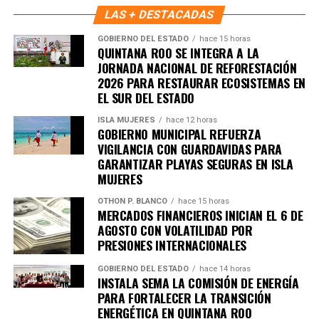
LAS + DESTACADAS
Unirme al canal de WhatsApp
GOBIERNO DEL ESTADO
hace 15 horas
QUINTANA ROO SE INTEGRA A LA
JORNADA NACIONAL DE REFORESTACIÓN
2026 PARA RESTAURAR ECOSISTEMAS EN
EL SUR DEL ESTADO
ISLA MUJERES
hace 12 horas
GOBIERNO MUNICIPAL REFUERZA
VIGILANCIA CON GUARDAVIDAS PARA
GARANTIZAR PLAYAS SEGURAS EN ISLA
MUJERES
OTHON P. BLANCO
hace 15 horas
MERCADOS FINANCIEROS INICIAN EL 6 DE
AGOSTO CON VOLATILIDAD POR
PRESIONES INTERNACIONALES
GOBIERNO DEL ESTADO
hace 14 horas
INSTALA SEMA LA COMISIÓN DE ENERGÍA
PARA FORTALECER LA TRANSICIÓN
ENERGÉTICA EN QUINTANA ROO