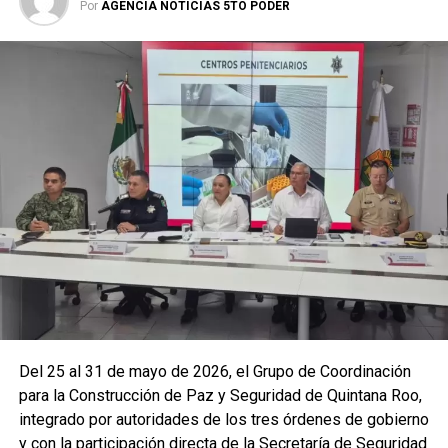
Por
AGENCIA NOTICIAS 5TO PODER
La coordinación tecnológica del C5 y el despliegue
operativo en campo permitieron la recuperación de
105
vehículos
relacionados con reportes de robo o probables
hechos delictivos. Además, se realizaron
24 mil 622
revisiones preventivas
a personas y unidades
vehiculares, reforzando la vigilancia en zonas estratégicas
y puntos de alta movilidad.
Del 25 al 31 de mayo de 2026, el Grupo de Coordinación
para la Construcción de Paz y Seguridad de Quintana Roo,
integrado por autoridades de los tres órdenes de gobierno
y con la participación directa de la Secretaría de Seguridad