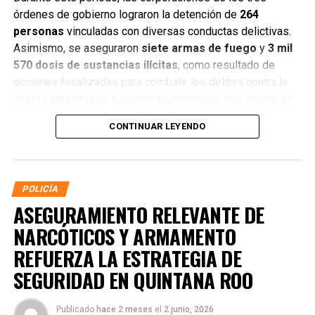
órdenes de gobierno lograron la detención de
264
personas
vinculadas con diversas conductas delictivas.
Asimismo, se aseguraron
siete armas de fuego
y
3 mil
570 dosis de sustancias ilícitas
, como resultado de
acciones focalizadas para combatir los delitos contra la
salud y desarticular estructuras criminales que operan en
distintos municipios.
CONTINUAR LEYENDO
POLICÍA
ASEGURAMIENTO RELEVANTE DE
NARCÓTICOS Y ARMAMENTO
REFUERZA LA ESTRATEGIA DE
SEGURIDAD EN QUINTANA ROO
Publicado
hace 2 meses
el
2 junio, 2026