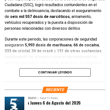
Ciudadana (SSC), logró resultados contundentes en el
combate a la delincuencia, destacando el aseguramiento
de
seis mil 557 dosis de narcóticos
, armamento,
Entre las acciones destacadas se encuentran detenciones
vehículos recuperados y la puesta a disposición de
relevantes en
Benito Juárez, Lázaro Cárdenas y Tulum
,
personas relacionadas con diversos delitos.
donde autoridades federales y estatales aseguraron
narcóticos, vehículos y cumplimentaron órdenes de
Durante este periodo, las corporaciones de seguridad
aprehensión contra personas presuntamente vinculadas
aseguraron
5,993 dosis de marihuana
,
66 de cocaína
,
con delitos de alto impacto.
333 de cristal
,
34 de crack
y
131 de otras sustancias
,
fortaleciendo las acciones contra el narcomenudeo en
Con estos resultados, la Mesa de Paz Quintana Roo y la
distintos municipios del estado. Asimismo, se incautaron
SSC reiteran su compromiso de mantener operativos
seis armas cortas
, una réplica,
cuatro armas blancas
,
constantes, fortalecer la coordinación interinstitucional y
CONTINUAR LEYENDO
siete cargadores y
130 cartuchos
, lo que representa un
garantizar condiciones de seguridad, paz y bienestar para
golpe significativo a estructuras delictivas.
las y los quintanarroenses.
RECIENTE
Gracias a la coordinación tecnológica del C5 y al trabajo
Fuente: 5to Poder Agencia de Noticias
operativo en campo, se recuperaron
68 vehículos
, entre
RADIO
hace 11 horas
íntesis Matutina Jueves 6 de Agosto del 2026
automóviles y motocicletas. De estos,
25 unidades
están
vinculadas con probables delitos;
12
fueron encontradas