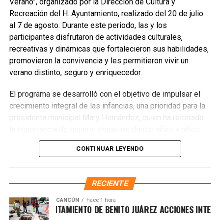
Protección Civil y Bomberos mantienen una respuesta
Verano”, organizado por la Dirección de Cultura y
inmediata para prevenir el desplome de árboles sobre
Recreación del H. Ayuntamiento, realizado del 20 de julio
viviendas y mitigar riesgos. Se exhorta a la ciudadanía a
al 7 de agosto. Durante este periodo, las y los
reportar cualquier situación de vulnerabilidad a los canales
participantes disfrutaron de actividades culturales,
oficiales para su atención oportuna.
recreativas y dinámicas que fortalecieron sus habilidades,
promovieron la convivencia y les permitieron vivir un
Fuente: 5to Poder Agencia de Noticias
verano distinto, seguro y enriquecedor.
El programa se desarrolló con el objetivo de impulsar el
crecimiento integral de las infancias, una prioridad para la
presidenta municipal Mary Hernández, quien ha reiterado
la importancia de generar espacios donde niñas y niños
puedan aprender, expresarse y convivir de manera sana.
CONTINUAR LEYENDO
Las actividades incluyeron talleres artísticos, juegos
formativos y dinámicas grupales que fomentaron valores
como el respeto, la solidaridad y el trabajo en equipo.
RECIENTE
CANCÚN
hace 1 hora
TALECE AYUNTAMIENTO DE BENITO JUÁREZ ACCIONES INTEGRAL