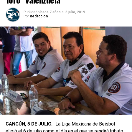
Publicado
hace 7 años
el
6 julio, 2019
Por
Redaccion
CANCÚN, 5 DE JULIO.-
La Liga Mexicana de Beisbol
eligió el 6 de julio como el día en el que se rendirá tributo,