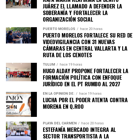
importantes de Quintana Roo directamente
JUÁREZ EL LLAMADO A DEFENDER LA
SOBERANÍA Y FORTALECER LA
en tu teléfono.
ORGANIZACIÓN SOCIAL
Unirme al canal de WhatsApp
PUERTO MORELOS
hace 20 horas
PUERTO MORELOS FORTALECE SU RED DE
VIDEOVIGILANCIA CON 31 NUEVAS
CÁMARAS EN CENTRAL VALLARTA Y LA
RUTA DE LOS CENOTES
TULUM
hace 19 horas
HUGO ALDAY PROPONE FORTALECER LA
FORMACIÓN POLÍTICA CON ENFOQUE
JURÍDICO EN EL PT RUMBO AL 2027
EN LA OPINIÓN DE:
hace 19 horas
LUCHA POR EL PODER ATENTA CONTRA
MORENA EN Q.ROO
PLAYA DEL CARMEN
hace 20 horas
ESTEFANÍA MERCADO INTEGRA AL
SECTOR TRANSPORTISTA A LA