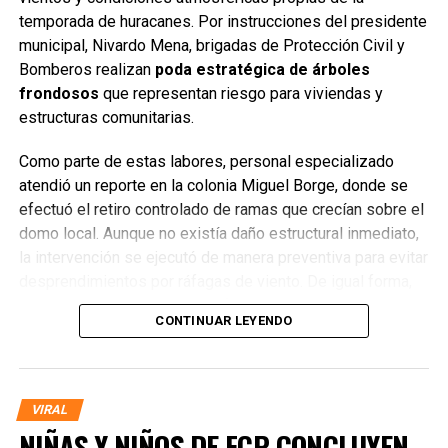
temporada de huracanes. Por instrucciones del presidente
municipal, Nivardo Mena, brigadas de Protección Civil y
Bomberos realizan
poda estratégica de árboles
frondosos
que representan riesgo para viviendas y
estructuras comunitarias.
Como parte de estas labores, personal especializado
atendió un reporte en la colonia Miguel Borge, donde se
efectuó el retiro controlado de ramas que crecían sobre el
domo local. Aunque no existía daño estructural inmediato,
la intervención se ejecutó de manera preventiva para evitar
desprendimientos por ráfagas de viento. De igual forma,
se atendieron solicitudes de familias de la zona, retirando
CONTINUAR LEYENDO
ramas y troncos cercanos a los hogares que podrían
comprometer la seguridad ante un evento meteorológico
severo.
VIRAL
NIÑAS Y NIÑOS DE FCP CONCLUYEN