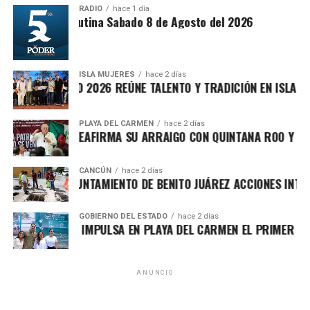
RADIO
hace 1 día
Síntesis Matutina Sabado 8 de Agosto del 2026
2. Estados Unidos pospone ataque
Unirme al canal de WhatsApp
contra Irán tras presiones
ISLA MUJERES
hace 2 días
regionales
VICHE ISLEÑO 2026 REÚNE TALENTO Y TRADICIÓN EN ISLA MUJE
Fuentes diplomáticas señalaron que el presidente de
PLAYA DEL CARMEN
hace 2 días
FA MARÍN REAFIRMA SU ARRAIGO CON QUINTANA ROO Y LLAMA
Estados Unidos decidió
aplazar una acción militar
contra Irán luego de recibir presiones de Arabia Saudita,
Catar e Israel, quienes advirtieron sobre el riesgo de una
CANCÚN
hace 2 días
RTALECE AYUNTAMIENTO DE BENITO JUÁREZ ACCIONES INTEGRA
escalada regional. Washington evalúa nuevas sanciones
dirigidas a altos funcionarios iraníes.
GOBIERNO DEL ESTADO
hace 2 días
RA LEZAMA IMPULSA EN PLAYA DEL CARMEN EL PRIMER CENTR
3. Avanza plan internacional para la
transición política en Gaza
ANUNCIO
Como parte de la segunda fase del plan impulsado por