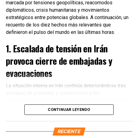
marcada por tensiones geopolíticas, reacomodos
diplomáticos, crisis humanitarias y movimientos
estratégicos entre potencias globales. A continuación, un
recuento de los diez hechos más relevantes que
definieron el pulso del mundo en las últimas horas.
1. Escalada de tensión en Irán
provoca cierre de embajadas y
evacuaciones
La situación interna en Irán continúa deteriorándose tras
semanas de protestas y restricciones a las
Recibe las noticias al instante
comunicaciones. El gobierno de Nueva Zelanda anunció el
cierre de su embajada en Teherán
y la evacuación
CONTINUAR LEYENDO
Únete al canal oficial de WhatsApp de
inmediata de su personal diplomático ante el incremento
Quinto Poder
y recibe las noticias más
de riesgos para la seguridad. Diversos países
importantes de Quintana Roo directamente
occidentales reiteraron llamados a sus ciudadanos para
RECIENTE
en tu teléfono.
abandonar el territorio iraní.