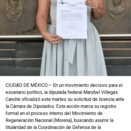
estrategia de cercanía ciudadana. Su retorno a Quintana
Roo busca garantizar la cohesión de las estructuras de
izquierda de cara a los próximos retos políticos. El relevo
institucional se procesará conforme a los tiempos legales
establecidos, manteniendo la continuidad de la
representación parlamentaria del estado.
Fuente: 5to Poder Agencia de Noticias
CIUDAD DE MÉXICO.— En un movimiento decisivo para el
escenario político, la diputada federal Marybel Villegas
Canché oficializó este martes su solicitud de licencia ante
la Cámara de Diputados. Esta acción marca su registro
formal en el proceso interno del Movimiento de
Regeneración Nacional (Morena), buscando asumir la
titularidad de la Coordinación de Defensa de la