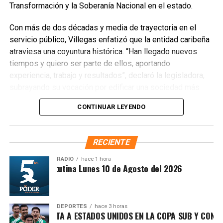
Transformación y la Soberanía Nacional en el estado.
Con más de dos décadas y media de trayectoria en el
servicio público, Villegas enfatizó que la entidad caribeña
atraviesa una coyuntura histórica. “Han llegado nuevos
Recibe las noticias al instante
tiempos y quiero ser parte de ellos, aportando
experiencia, trabajo y resultados”, declaró la legisladora,
Únete al canal oficial de WhatsApp de
subrayando su vocación por edificar una sociedad más
Quinto Poder
y recibe las noticias más
justa, unida y equitativa.
importantes de Quintana Roo directamente
CONTINUAR LEYENDO
en tu teléfono.
El perfil de Villegas destaca por su labor previa en el
Sistema DIF y la Secretaría de Desarrollo Social,
RECIENTE
Unirme al canal de WhatsApp
priorizando la atención a sectores vulnerables. Asimismo,
es ampliamente reconocida por abanderar el fuerte
RADIO
hace 1 hora
Síntesis Matutina Lunes 10 de Agosto del 2026
movimiento ciudadano contra la concesionaria Aguakan,
exigiendo soluciones definitivas al deficiente suministro
hídrico en los municipios de Benito Juárez, Isla Mujeres,
Playa del Carmen y Puerto Morelos.
DEPORTES
hace 3 horas
ÉXICO DERROTA A ESTADOS UNIDOS EN LA COPA SUB Y CONFIR