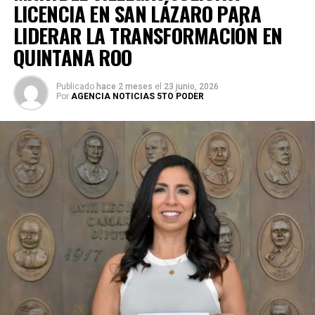
LICENCIA EN SAN LÁZARO PARA
LIDERAR LA TRANSFORMACIÓN EN
QUINTANA ROO
Publicado
hace 2 meses
el
23 junio, 2026
Por
AGENCIA NOTICIAS 5TO PODER
Durante su encargo en la Cámara Alta, Gino Segura centró
su agenda legislativa en iniciativas orientadas a
robustecer el desarrollo económico, la sustentabilidad
turística y la equidad social. Sin embargo, enfatizó que la
coyuntura actual exige priorizar la organización comunitaria
para asegurar la continuidad del proyecto político en la
región sureste del país.
Con esta determinación, el senador abre una etapa
decisiva en su trayectoria pública, apostando por una