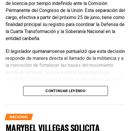
de licencia por tiempo indefinido ante la Comisión
Permanente del Congreso de la Unión. Esta separación del
cargo, efectiva a partir del próximo 25 de junio, tiene como
finalidad principal su registro para coordinar la Defensa de
la Cuarta Transformación y la Soberanía Nacional en la
entidad caribeña.
El legislador quintanarroense puntualizó que esta decisión
responde de manera directa al llamado de la militancia y a
la convicción de fortalecer las bases del movimiento
desde el territorio. Segura reafirmó su compromiso
irrestricto con el proyecto transformador que encabeza la
presidenta de la República, Claudia Sheinbaum Pardo,
CONTINUAR LEYENDO
asegurando que la consolidación del bienestar social
demanda un despliegue operativo de tiempo completo
junto a las familias de su estado natal.
NACIONAL
MARYBEL VILLEGAS SOLICITA