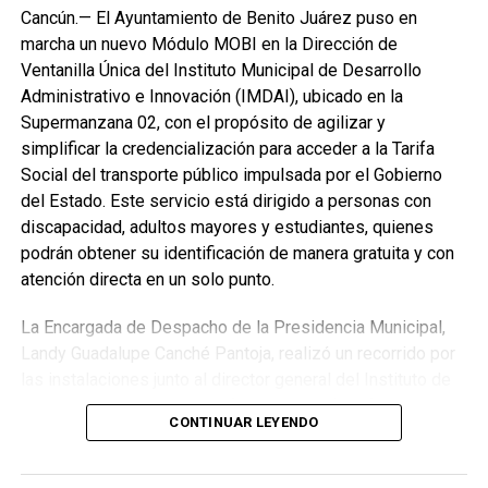
Cancún.— El Ayuntamiento de Benito Juárez puso en
marcha un nuevo Módulo MOBI en la Dirección de
Ventanilla Única del Instituto Municipal de Desarrollo
Administrativo e Innovación (IMDAI), ubicado en la
Supermanzana 02, con el propósito de agilizar y
simplificar la credencialización para acceder a la Tarifa
Social del transporte público impulsada por el Gobierno
del Estado. Este servicio está dirigido a personas con
discapacidad, adultos mayores y estudiantes, quienes
podrán obtener su identificación de manera gratuita y con
atención directa en un solo punto.
La Encargada de Despacho de la Presidencia Municipal,
Landy Guadalupe Canché Pantoja, realizó un recorrido por
las instalaciones junto al director general del Instituto de
Movilidad de Quintana Roo (IMOVEQROO), Rafael
CONTINUAR LEYENDO
Hernández Kotasek, y la titular del IMDAI, Bárbara
Jackeline Iturralde Ortiz, para verificar la operación del
módulo y constatar la atención brindada a la ciudadanía.