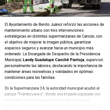
sistema se expanda. Subrayó que la identificación es
única e intransferible, incluye fotografía y requiere
documentación básica como identificación oficial,
comprobante de domicilio y certificados correspondientes
El Ayuntamiento de Benito Juárez reforzó las acciones de
según cada modalidad.
mantenimiento urbano con tres intervenciones
estratégicas en distintas supermanzanas de Cancún, con
Asimismo, se destacó que en las oficinas del IMDAI se
el objetivo de mejorar la imagen pública, garantizar
puede tramitar el certificado de discapacidad para quienes
espacios seguros y avanzar hacia un municipio más
aún no lo tengan, lo que facilita realizar todo el proceso en
ordenado. La Encargada de Despacho de la Presidencia
un solo lugar, con atención inclusiva y sin trámites
Municipal,
Landy Guadalupe Canché Pantoja
, supervisó
adicionales.
personalmente las labores, destacando la importancia de
mantener áreas recreativas y vialidades en óptimas
La Ruta 27, de 64 kilómetros, conectará diversas zonas
condiciones para las familias.
habitacionales con avenidas principales y la nueva
infraestructura del Puente Nichupté, fortaleciendo la
En la Supermanzana 24, la autoridad municipal acudió al
movilidad segura y moderna en Cancún.
parque “Framboyanes”, donde una brigada equipada con
machetes, podadoras, rastrillos, bieldos y sierras
Fuente: 5to Poder Agencia de Noticias
eléctricas realizó poda de árboles y limpieza general. El