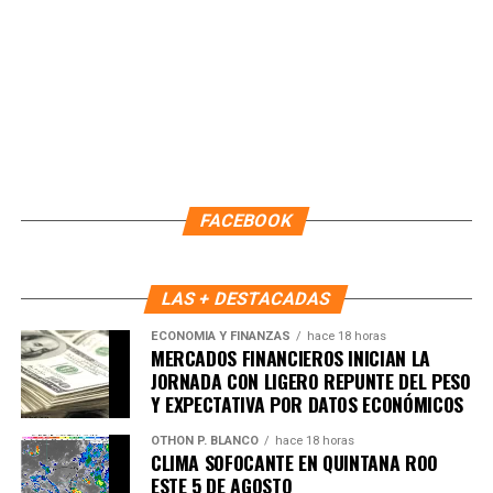
Fuente: 5to Poder Agencia de Noticias
FACEBOOK
LAS + DESTACADAS
ECONOMÍA Y FINANZAS
hace 18 horas
MERCADOS FINANCIEROS INICIAN LA
JORNADA CON LIGERO REPUNTE DEL PESO
Y EXPECTATIVA POR DATOS ECONÓMICOS
Recibe las noticias al instante
OTHON P. BLANCO
hace 18 horas
CLIMA SOFOCANTE EN QUINTANA ROO
ESTE 5 DE AGOSTO
Únete al canal oficial de WhatsApp de