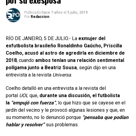
Publicado
hace 7 años
el
5 julio, 2019
Por
Redaccion
RÍO DE JANEIRO, 5 DE JULIO.- La
exmujer del
exfutbolista brasileño Ronaldinho Gaúcho, Priscilla
Coelho, acusó al astro de agredirla en diciembre de
2018
, cuando
ambos tenían una relación sentimental
polígama junto a Beatriz Sousa
, según dijo en una
entrevista a la revista
Universa
.
Coelho detalló en una entrevista a la revista del
portal
UOL
que,
durante una discusión, el futbolista
la
“empujó con fuerza”
, lo que hizo que se cayese en el
jardín del vecino y le provocó algunas lesiones y que, en
su momento, no lo denunció porque
“pensaba que podían
hablar y resolver”
sus problemas.