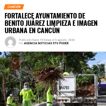
CANCÚN
FORTALECE AYUNTAMIENTO DE
BENITO JUÁREZ LIMPIEZA E IMAGEN
URBANA EN CANCÚN
Publicado
hace 19 horas
el
5 agosto, 2026
Por
AGENCIA NOTICIAS 5TO PODER
Durante la visita, el titular de IMOVEQROO explicó que la
credencial permitirá a los beneficiarios acceder a la Tarifa
Social en la nueva Ruta 27 Puente Nichupté, parte del
Sistema de Movilidad del Bienestar Quintanarroense
(MOBI), y posteriormente en las demás rutas conforme el