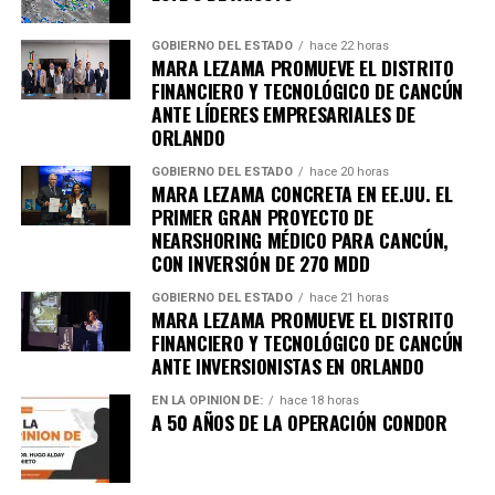
Quinto Poder
y recibe las noticias más
importantes de Quintana Roo directamente
GOBIERNO DEL ESTADO
hace 22 horas
MARA LEZAMA PROMUEVE EL DISTRITO
en tu teléfono.
FINANCIERO Y TECNOLÓGICO DE CANCÚN
ANTE LÍDERES EMPRESARIALES DE
Unirme al canal de WhatsApp
ORLANDO
GOBIERNO DEL ESTADO
hace 20 horas
MARA LEZAMA CONCRETA EN EE.UU. EL
PRIMER GRAN PROYECTO DE
NEARSHORING MÉDICO PARA CANCÚN,
CON INVERSIÓN DE 270 MDD
GOBIERNO DEL ESTADO
hace 21 horas
MARA LEZAMA PROMUEVE EL DISTRITO
FINANCIERO Y TECNOLÓGICO DE CANCÚN
ANTE INVERSIONISTAS EN ORLANDO
EN LA OPINIÓN DE:
hace 18 horas
A 50 AÑOS DE LA OPERACIÓN CONDOR