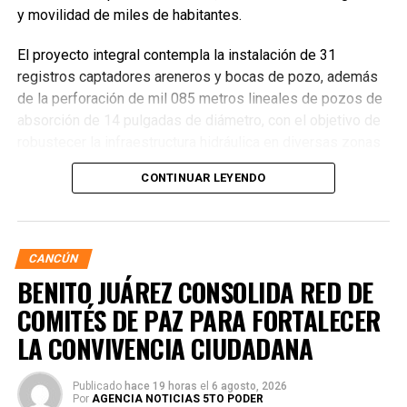
y movilidad de miles de habitantes.
El proyecto integral contempla la instalación de 31
registros captadores areneros y bocas de pozo, además
de la perforación de mil 085 metros lineales de pozos de
absorción de 14 pulgadas de diámetro, con el objetivo de
robustecer la infraestructura hidráulica en diversas zonas
de la ciudad. La Encargada de Despacho de la Presidencia
CONTINUAR LEYENDO
Municipal, Landy Guadalupe Canché Pantoja, supervisó
personalmente los avances junto con autoridades de
Obras Públicas y Construcción, verificando la nivelación de
vialidades donde se colocó la nueva infraestructura.
CANCÚN
BENITO JUÁREZ CONSOLIDA RED DE
COMITÉS DE PAZ PARA FORTALECER
LA CONVIVENCIA CIUDADANA
Publicado
hace 19 horas
el
6 agosto, 2026
Por
AGENCIA NOTICIAS 5TO PODER