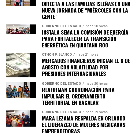
DIRECTA A LAS FAMILIAS ISLEÑAS EN UNA
NUEVA JORNADA DE “MIÉRCOLES CON LA
Recibe las noticias al instante
GENTE”
GOBIERNO DEL ESTADO
hace 20 horas
Únete al canal oficial de WhatsApp de
INSTALA SEMA LA COMISIÓN DE ENERGÍA
Quinto Poder
y recibe las noticias más
PARA FORTALECER LA TRANSICIÓN
importantes de Quintana Roo directamente
ENERGÉTICA EN QUINTANA ROO
en tu teléfono.
OTHON P. BLANCO
hace 21 horas
MERCADOS FINANCIEROS INICIAN EL 6 DE
AGOSTO CON VOLATILIDAD POR
Unirme al canal de WhatsApp
PRESIONES INTERNACIONALES
GOBIERNO DEL ESTADO
hace 20 horas
REAFIRMAN COORDINACIÓN PARA
IMPULSAR EL ORDENAMIENTO
TERRITORIAL EN BACALAR
GOBIERNO DEL ESTADO
hace 19 horas
MARA LEZAMA RESPALDA EN ORLANDO
EL LIDERAZGO DE MUJERES MEXICANAS
EMPRENDEDORAS