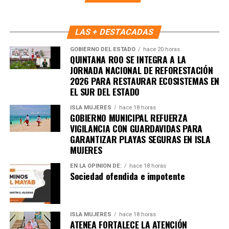
Benito Juárez avanza hacia un modelo de convivencia
basado en la participación activa, el respeto y la
responsabilidad compartida.
LAS + DESTACADAS
GOBIERNO DEL ESTADO
hace 20 horas
Fuente: 5to Poder Agencia de Noticias
QUINTANA ROO SE INTEGRA A LA
JORNADA NACIONAL DE REFORESTACIÓN
2026 PARA RESTAURAR ECOSISTEMAS EN
EL SUR DEL ESTADO
ISLA MUJERES
hace 18 horas
GOBIERNO MUNICIPAL REFUERZA
VIGILANCIA CON GUARDAVIDAS PARA
GARANTIZAR PLAYAS SEGURAS EN ISLA
MUJERES
EN LA OPINIÓN DE:
hace 18 horas
Sociedad ofendida e impotente
ISLA MUJERES
hace 18 horas
ATENEA FORTALECE LA ATENCIÓN