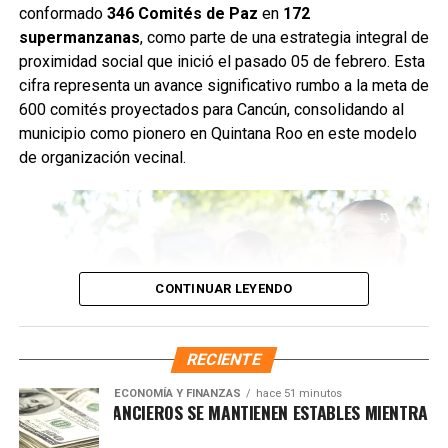
desechos que obstruyen el flujo pluvial. En la
conformado
346 Comités de Paz
en
172
Supermanzana 235 se complementó la jornada con una
supermanzanas
, como parte de una estrategia integral de
brigada de descacharrización para evitar la formación de
proximidad social que inició el pasado 05 de febrero. Esta
basureros clandestinos y promover la correcta
cifra representa un avance significativo rumbo a la meta de
disposición de muebles, electrodomésticos y llantas.
600 comités proyectados para Cancún, consolidando al
municipio como pionero en Quintana Roo en este modelo
Fuente: 5to Poder Agencia de Noticias
de organización vecinal.
CONTINUAR LEYENDO
RECIENTE
ECONOMÍA Y FINANZAS
hace 51 minutos
RCADOS FINANCIEROS SE MANTIENEN ESTABLES MIENTRAS EL DÓ