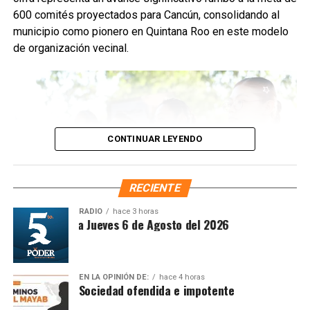
disposición de muebles, electrodomésticos y llantas.
600 comités proyectados para Cancún, consolidando al
municipio como pionero en Quintana Roo en este modelo
Fuente: 5to Poder Agencia de Noticias
de organización vecinal.
CONTINUAR LEYENDO
RECIENTE
RADIO
hace 3 horas
íntesis Matutina Jueves 6 de Agosto del 2026
Desde su implementación, los comités han permitido que
EN LA OPINIÓN DE:
hace 4 horas
Sociedad ofendida e impotente
las y los habitantes gestionen mejoras en temas
Recibe las noticias al instante
prioritarios como
servicios públicos
,
seguridad
, gestión