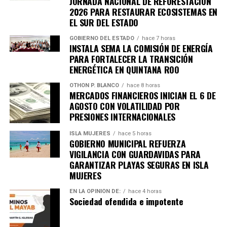
JORNADA NACIONAL DE REFORESTACIÓN
Fuente: 5to Poder Agencia de Noticias
2026 PARA RESTAURAR ECOSISTEMAS EN
EL SUR DEL ESTADO
GOBIERNO DEL ESTADO
hace 7 horas
INSTALA SEMA LA COMISIÓN DE ENERGÍA
PARA FORTALECER LA TRANSICIÓN
ENERGÉTICA EN QUINTANA ROO
OTHON P. BLANCO
hace 8 horas
MERCADOS FINANCIEROS INICIAN EL 6 DE
AGOSTO CON VOLATILIDAD POR
PRESIONES INTERNACIONALES
ISLA MUJERES
hace 5 horas
GOBIERNO MUNICIPAL REFUERZA
VIGILANCIA CON GUARDAVIDAS PARA
GARANTIZAR PLAYAS SEGURAS EN ISLA
MUJERES
EN LA OPINIÓN DE:
hace 4 horas
Sociedad ofendida e impotente
Recibe las noticias al instante