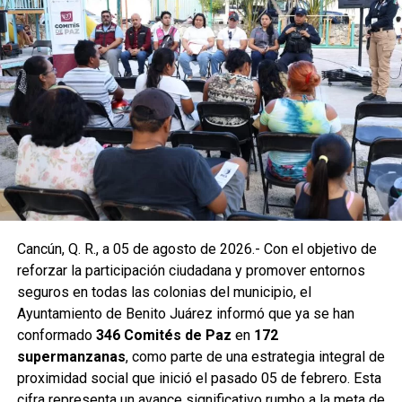
En la Supermanzana 200 se edificaron dos pozos sobre la
avenida Hacienda de Chunchucmil, mientras que en la
Supermanzana 201 se construyó uno más en la
intersección de las avenidas Hacienda de Chunchucmil y
Hacienda de la Ciénega. Estas acciones forman parte de
un programa mayor que incluye trabajos en las
supermanzanas 93, 94, 95, 96, 99, 100, 101, 102, 105, 251,
255 y 517.
Como parte de las labores permanentes de prevención,
Cancún, Q. R., a 05 de agosto de 2026.- Con el objetivo de
también se realizaron desazolves en pozos de absorción
reforzar la participación ciudadana y promover entornos
de las supermanzanas 213 y 235, donde personal de
seguros en todas las colonias del municipio, el
Servicios Públicos retiró basura vegetal, tierra y otros
Ayuntamiento de Benito Juárez informó que ya se han
desechos que obstruyen el flujo pluvial. En la
conformado
346 Comités de Paz
en
172
Supermanzana 235 se complementó la jornada con una
supermanzanas
, como parte de una estrategia integral de
brigada de descacharrización para evitar la formación de
proximidad social que inició el pasado 05 de febrero. Esta
basureros clandestinos y promover la correcta
cifra representa un avance significativo rumbo a la meta de