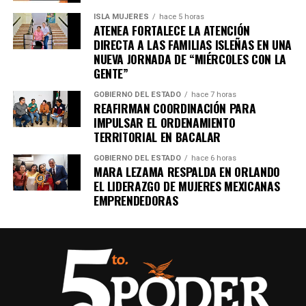
Únete al canal oficial de WhatsApp de
ISLA MUJERES
hace 5 horas
Quinto Poder
y recibe las noticias más
ATENEA FORTALECE LA ATENCIÓN
importantes de Quintana Roo directamente
DIRECTA A LAS FAMILIAS ISLEÑAS EN UNA
en tu teléfono.
NUEVA JORNADA DE “MIÉRCOLES CON LA
GENTE”
Unirme al canal de WhatsApp
GOBIERNO DEL ESTADO
hace 7 horas
REAFIRMAN COORDINACIÓN PARA
IMPULSAR EL ORDENAMIENTO
TERRITORIAL EN BACALAR
GOBIERNO DEL ESTADO
hace 6 horas
MARA LEZAMA RESPALDA EN ORLANDO
EL LIDERAZGO DE MUJERES MEXICANAS
EMPRENDEDORAS