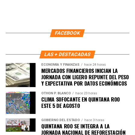
FACEBOOK
LAS + DESTACADAS
ECONOMÍA Y FINANZAS
hace 24 horas
MERCADOS FINANCIEROS INICIAN LA
JORNADA CON LIGERO REPUNTE DEL PESO
Y EXPECTATIVA POR DATOS ECONÓMICOS
OTHON P. BLANCO
hace 23 horas
CLIMA SOFOCANTE EN QUINTANA ROO
ESTE 5 DE AGOSTO
Recibe las noticias al instante
GOBIERNO DEL ESTADO
hace 3 horas
Únete al canal oficial de WhatsApp de
QUINTANA ROO SE INTEGRA A LA
Quinto Poder
y recibe las noticias más
JORNADA NACIONAL DE REFORESTACIÓN