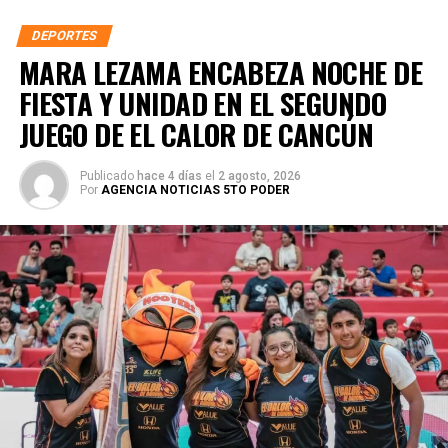
DEPORTES
MARA LEZAMA ENCABEZA NOCHE DE
FIESTA Y UNIDAD EN EL SEGUNDO
JUEGO DE EL CALOR DE CANCÚN
Publicado
hace 4 días
el
2 agosto, 2026
Por
AGENCIA NOTICIAS 5TO PODER
En concordancia con el
Nuevo Acuerdo por el Bienestar
y Desarrollo
, impulsado por la gobernadora Mara Lezama
Espinosa, ambas instituciones coincidieron en que la
educación y el deporte deben caminar de la mano para
garantizar que las y los jóvenes cuenten con herramientas
que fortalezcan su crecimiento físico, emocional y social.
Arzate Hop destacó que el objetivo es que el deporte sea