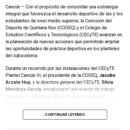
Cancún.— Con el propósito de consolidar una estrategia
integral que favorezca el desarrollo deportivo de las y los
estudiantes de nivel medio superior, la Comisión del
Deporte de Quintana Roo (CODEQ) y el Colegio de
Estudios Científicos y Tecnológicos (CECyTE) avanzan en
la planeación de nuevas acciones que permitirán ampliar
las oportunidades de práctica deportiva en los planteles
del subsistema.
Durante un recorrido por las instalaciones del CECyTE
Plantel Cancún III, el presidente de la CODEQ,
Jacobo
Arzate Hop
, y la directora general del CECyTE,
Silvia
Mendoza García
, encabezaron una reunión de trabajo
enfocada en identificar áreas de mejora, espacios
disponibles y disciplinas que podrían incorporarse a la
oferta extracurricular para fortalecer la formación integral
CONTINUAR LEYENDO
de la juventud quintanarroense.