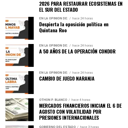
importantes de Quintana Roo directamente
2026 PARA RESTAURAR ECOSISTEMAS EN
en tu teléfono.
EL SUR DEL ESTADO
EN LA OPINIÓN DE:
hace 24 horas
Despierta la oposición política en
Unirme al canal de WhatsApp
Quintana Roo
EN LA OPINIÓN DE:
hace 24 horas
A 50 AÑOS DE LA OPERACIÓN CONDOR
EN LA OPINIÓN DE:
hace 24 horas
CAMBIO DE JUEGO NARANJA
OTHON P. BLANCO
hace 4 horas
MERCADOS FINANCIEROS INICIAN EL 6 DE
AGOSTO CON VOLATILIDAD POR
PRESIONES INTERNACIONALES
GOBIERNO DEL ESTADO
hace 3 horas