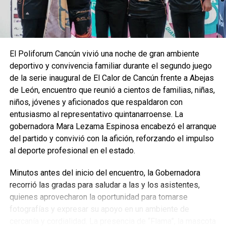
una prioridad dentro de la vida estudiantil, por lo que se
proyectan alternativas que permitan a las y los alumnos
acceder a diversas disciplinas, así como a infraestructura
adecuada para su práctica. Añadió que se trabaja en definir
El Poliforum Cancún vivió una noche de gran ambiente
qué deportes pueden implementarse y qué recursos se
deportivo y convivencia familiar durante el segundo juego
requieren para su operación.
de la serie inaugural de El Calor de Cancún frente a Abejas
Por su parte, Silvia Mendoza subrayó que este primer
de León, encuentro que reunió a cientos de familias, niñas,
recorrido marca el inicio de una ruta de colaboración que
niños, jóvenes y aficionados que respaldaron con
permitirá enriquecer las actividades extracurriculares del
entusiasmo al representativo quintanarroense. La
CECyTE, reiterando que el deporte es un pilar fundamental
gobernadora Mara Lezama Espinosa encabezó el arranque
para el desarrollo de cada estudiante.
del partido y convivió con la afición, reforzando el impulso
al deporte profesional en el estado.
Fuente: 5to Poder Agencia de Noticias
Minutos antes del inicio del encuentro, la Gobernadora
recorrió las gradas para saludar a las y los asistentes,
quienes aprovecharon la oportunidad para tomarse
fotografías y expresar su apoyo en un ambiente de
cercanía y cordialidad. La presencia de “Flama”, la mascota