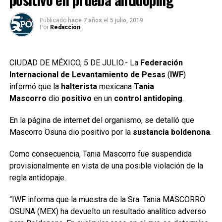
Publicado
hace 7 años
el
5 julio, 2019
Por
Redaccion
CIUDAD DE MÉXICO, 5 DE JULIO.- La
Federación
Internacional de Levantamiento de Pesas
(
IWF
)
informó que la
halterista
mexicana
Tania
Mascorro
dio
positivo
en un
control antidoping
.
En la página de internet del organismo, se detalló que
Mascorro Osuna dio positivo por la
sustancia boldenona
.
Como consecuencia, Tania Mascorro fue suspendida
provisionalmente en vista de una posible violación de la
regla antidopaje.
“IWF informa que la muestra de la Sra. Tania MASCORRO
OSUNA (MEX) ha devuelto un resultado analítico adverso