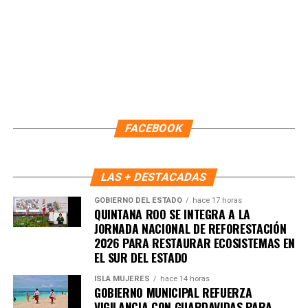
Recibe las noticias al instante
Únete al canal oficial de WhatsApp de
Quinto Poder
y recibe las noticias más
FACEBOOK
importantes de Quintana Roo directamente
en tu teléfono.
LAS + DESTACADAS
Unirme al canal de WhatsApp
GOBIERNO DEL ESTADO
hace 17 horas
QUINTANA ROO SE INTEGRA A LA
JORNADA NACIONAL DE REFORESTACIÓN
2026 PARA RESTAURAR ECOSISTEMAS EN
EL SUR DEL ESTADO
ISLA MUJERES
hace 14 horas
GOBIERNO MUNICIPAL REFUERZA
VIGILANCIA CON GUARDAVIDAS PARA