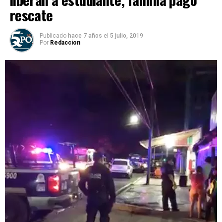
rescate
Publicado
hace 7 años
el
5 julio, 2019
Por
Redaccion