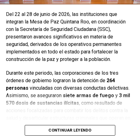
Del 22 al 28 de junio de 2026, las instituciones que
integran la Mesa de Paz Quintana Roo, en coordinación
con la Secretaría de Seguridad Ciudadana (SSC),
presentaron avances significativos en materia de
seguridad, derivados de los operativos permanentes
implementados en todo el estado para fortalecer la
construcción de la paz y proteger a la población.
Durante este periodo, las corporaciones de los tres
órdenes de gobierno lograron la detención de
264
personas
vinculadas con diversas conductas delictivas.
Asimismo, se aseguraron
siete armas de fuego
y
3 mil
570 dosis de sustancias ilícitas
, como resultado de
acciones focalizadas para combatir los delitos contra la
salud y desarticular estructuras criminales que operan en
distintos municipios.
CONTINUAR LEYENDO