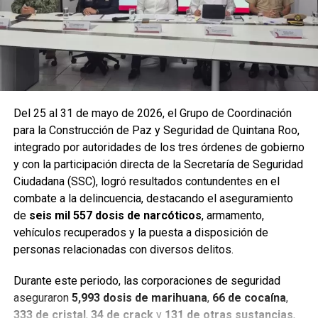
y puntos de alta movilidad.
Del 25 al 31 de mayo de 2026, el Grupo de Coordinación
para la Construcción de Paz y Seguridad de Quintana Roo,
integrado por autoridades de los tres órdenes de gobierno
y con la participación directa de la Secretaría de Seguridad
Ciudadana (SSC), logró resultados contundentes en el
combate a la delincuencia, destacando el aseguramiento
de
seis mil 557 dosis de narcóticos
, armamento,
Entre las acciones destacadas se encuentran detenciones
vehículos recuperados y la puesta a disposición de
relevantes en
Benito Juárez, Lázaro Cárdenas y Tulum
,
personas relacionadas con diversos delitos.
donde autoridades federales y estatales aseguraron
narcóticos, vehículos y cumplimentaron órdenes de
Durante este periodo, las corporaciones de seguridad
aprehensión contra personas presuntamente vinculadas
aseguraron
5,993 dosis de marihuana
,
66 de cocaína
,
con delitos de alto impacto.
333 de cristal
,
34 de crack
y
131 de otras sustancias
,