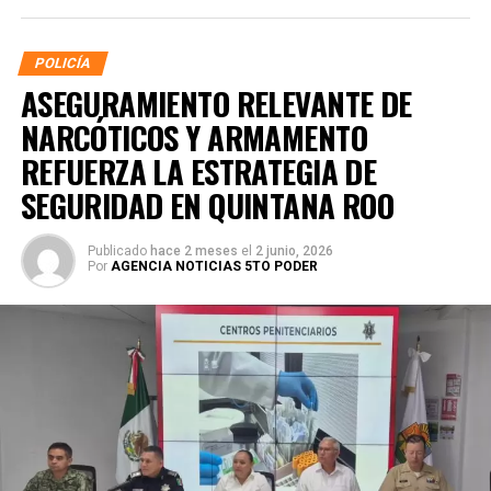
POLICÍA
ASEGURAMIENTO RELEVANTE DE
NARCÓTICOS Y ARMAMENTO
REFUERZA LA ESTRATEGIA DE
SEGURIDAD EN QUINTANA ROO
Publicado
hace 2 meses
el
2 junio, 2026
Por
AGENCIA NOTICIAS 5TO PODER
La coordinación tecnológica del C5 y el despliegue
operativo en campo permitieron la recuperación de
105
vehículos
relacionados con reportes de robo o probables
hechos delictivos. Además, se realizaron
24 mil 622
revisiones preventivas
a personas y unidades
vehiculares, reforzando la vigilancia en zonas estratégicas