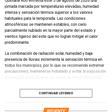
Quintana Roo enfrenta este 5 de agosto de 2026 una
jornada marcada por temperaturas elevadas, humedad
intensa y sensación térmica superior a los valores
habituales para la temporada. Las condiciones
atmosféricas se mantienen estables, con cielo
parcialmente nublado en la mayor parte del estado y
vientos ligeros del este que no logran mitigar el calor
predominante.
La combinación de radiación solar, humedad y baja
presencia de lluvias incrementa la sensación térmica en
todos los municipios, por lo que se recomienda extremar
precauciones, mantenerse hidratado y evitar la exposición
prolongada al sol durante las horas de mayor intensidad.
Municipios y condiciones estimadas del día:
CONTINUAR LEYENDO
Benito Juárez
— 33°C / Sensación térmica 40°C
Solidaridad
— 32°C / Sensación térmica 39°C
RECIENTE