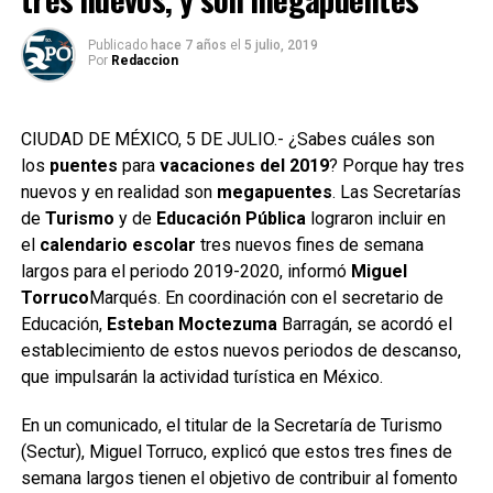
Publicado
hace 7 años
el
5 julio, 2019
Por
Redaccion
CIUDAD DE MÉXICO, 5 DE JULIO.- ¿Sabes cuáles son
los
puentes
para
vacaciones del 2019
? Porque hay tres
nuevos y en realidad son
megapuentes
. Las Secretarías
de
Turismo
y de
Educación Pública
lograron incluir en
el
calendario escolar
tres nuevos fines de semana
largos para el periodo 2019-2020, informó
Miguel
Torruco
Marqués. En coordinación con el secretario de
Educación,
Esteban Moctezuma
Barragán, se acordó el
establecimiento de estos nuevos periodos de descanso,
que impulsarán la actividad turística en México.
En un comunicado, el titular de la Secretaría de Turismo
(Sectur), Miguel Torruco, explicó que estos tres fines de
semana largos tienen el objetivo de contribuir al fomento