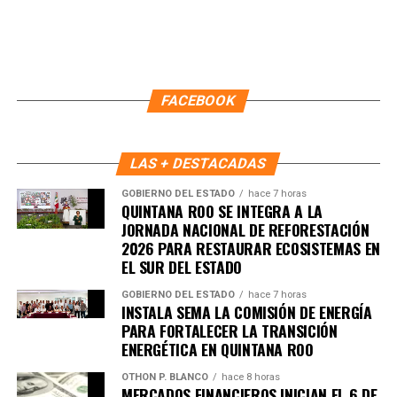
Recibe las noticias al instante
Únete al canal oficial de WhatsApp de
Quinto Poder
y recibe las noticias más
FACEBOOK
importantes de Quintana Roo directamente
en tu teléfono.
LAS + DESTACADAS
Unirme al canal de WhatsApp
GOBIERNO DEL ESTADO
hace 7 horas
QUINTANA ROO SE INTEGRA A LA
JORNADA NACIONAL DE REFORESTACIÓN
2026 PARA RESTAURAR ECOSISTEMAS EN
EL SUR DEL ESTADO
GOBIERNO DEL ESTADO
hace 7 horas
INSTALA SEMA LA COMISIÓN DE ENERGÍA
PARA FORTALECER LA TRANSICIÓN
ENERGÉTICA EN QUINTANA ROO
OTHON P. BLANCO
hace 8 horas
MERCADOS FINANCIEROS INICIAN EL 6 DE