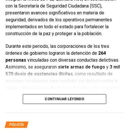
con la Secretaría de Seguridad Ciudadana (SSC),
presentaron avances significativos en materia de
seguridad, derivados de los operativos permanentes
implementados en todo el estado para fortalecer la
construcción de la paz y proteger a la población.
Durante este periodo, las corporaciones de los tres
órdenes de gobierno lograron la detención de
264
personas
vinculadas con diversas conductas delictivas.
Asimismo, se aseguraron
siete armas de fuego
y
3 mil
570 dosis de sustancias ilícitas
, como resultado de
acciones focalizadas para combatir los delitos contra la
salud y desarticular estructuras criminales que operan en
distintos municipios.
CONTINUAR LEYENDO
POLICÍA