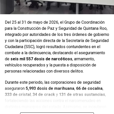
Del 25 al 31 de mayo de 2026, el Grupo de Coordinación
para la Construcción de Paz y Seguridad de Quintana Roo,
integrado por autoridades de los tres órdenes de gobierno
y con la participación directa de la Secretaría de Seguridad
Ciudadana (SSC), logró resultados contundentes en el
combate a la delincuencia, destacando el aseguramiento
de
seis mil 557 dosis de narcóticos
, armamento,
Entre las acciones destacadas se encuentran detenciones
vehículos recuperados y la puesta a disposición de
relevantes en
Benito Juárez, Lázaro Cárdenas y Tulum
,
personas relacionadas con diversos delitos.
donde autoridades federales y estatales aseguraron
narcóticos, vehículos y cumplimentaron órdenes de
Durante este periodo, las corporaciones de seguridad
aprehensión contra personas presuntamente vinculadas
aseguraron
5,993 dosis de marihuana
,
66 de cocaína
,
con delitos de alto impacto.
333 de cristal
,
34 de crack
y
131 de otras sustancias
,
fortaleciendo las acciones contra el narcomenudeo en
Con estos resultados, la Mesa de Paz Quintana Roo y la
distintos municipios del estado. Asimismo, se incautaron
SSC reiteran su compromiso de mantener operativos
seis armas cortas
, una réplica,
cuatro armas blancas
,