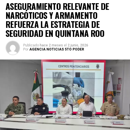
ASEGURAMIENTO RELEVANTE DE
NARCÓTICOS Y ARMAMENTO
REFUERZA LA ESTRATEGIA DE
SEGURIDAD EN QUINTANA ROO
Publicado
hace 2 meses
el
2 junio, 2026
Por
AGENCIA NOTICIAS 5TO PODER
La coordinación tecnológica del C5 y el despliegue
operativo en campo permitieron la recuperación de
105
vehículos
relacionados con reportes de robo o probables
hechos delictivos. Además, se realizaron
24 mil 622
revisiones preventivas
a personas y unidades
vehiculares, reforzando la vigilancia en zonas estratégicas
y puntos de alta movilidad.