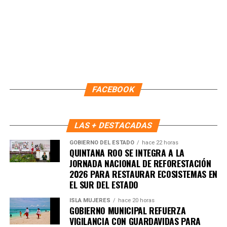
Recibe las noticias al instante
Únete al canal oficial de WhatsApp de
Quinto Poder
y recibe las noticias más
importantes de Quintana Roo directamente
en tu teléfono.
FACEBOOK
Unirme al canal de WhatsApp
LAS + DESTACADAS
GOBIERNO DEL ESTADO
hace 22 horas
QUINTANA ROO SE INTEGRA A LA
JORNADA NACIONAL DE REFORESTACIÓN
2026 PARA RESTAURAR ECOSISTEMAS EN
EL SUR DEL ESTADO
ISLA MUJERES
hace 20 horas
GOBIERNO MUNICIPAL REFUERZA
VIGILANCIA CON GUARDAVIDAS PARA