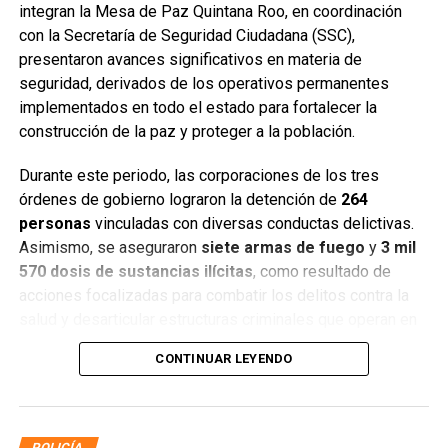
integran la Mesa de Paz Quintana Roo, en coordinación
con la Secretaría de Seguridad Ciudadana (SSC),
presentaron avances significativos en materia de
seguridad, derivados de los operativos permanentes
implementados en todo el estado para fortalecer la
construcción de la paz y proteger a la población.
Durante este periodo, las corporaciones de los tres
órdenes de gobierno lograron la detención de
264
personas
vinculadas con diversas conductas delictivas.
Asimismo, se aseguraron
siete armas de fuego
y
3 mil
570 dosis de sustancias ilícitas
, como resultado de
acciones focalizadas para combatir los delitos contra la
salud y desarticular estructuras criminales que operan en
distintos municipios.
CONTINUAR LEYENDO
POLICÍA