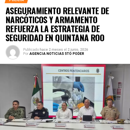
ASEGURAMIENTO RELEVANTE DE
NARCÓTICOS Y ARMAMENTO
REFUERZA LA ESTRATEGIA DE
SEGURIDAD EN QUINTANA ROO
Publicado
hace 2 meses
el
2 junio, 2026
Por
AGENCIA NOTICIAS 5TO PODER
La coordinación tecnológica del C5 y el despliegue
operativo en campo permitieron la recuperación de
105
vehículos
relacionados con reportes de robo o probables
hechos delictivos. Además, se realizaron
24 mil 622
revisiones preventivas
a personas y unidades
vehiculares, reforzando la vigilancia en zonas estratégicas
y puntos de alta movilidad.