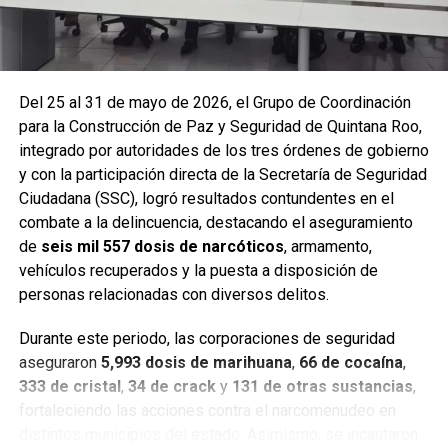
Del 25 al 31 de mayo de 2026, el Grupo de Coordinación
para la Construcción de Paz y Seguridad de Quintana Roo,
integrado por autoridades de los tres órdenes de gobierno
y con la participación directa de la Secretaría de Seguridad
Ciudadana (SSC), logró resultados contundentes en el
combate a la delincuencia, destacando el aseguramiento
de
seis mil 557 dosis de narcóticos
, armamento,
Entre las acciones destacadas se encuentran detenciones
vehículos recuperados y la puesta a disposición de
relevantes en
Benito Juárez, Lázaro Cárdenas y Tulum
,
personas relacionadas con diversos delitos.
donde autoridades federales y estatales aseguraron
narcóticos, vehículos y cumplimentaron órdenes de
Durante este periodo, las corporaciones de seguridad
aprehensión contra personas presuntamente vinculadas
aseguraron
5,993 dosis de marihuana
,
66 de cocaína
,
con delitos de alto impacto.
333 de cristal
,
34 de crack
y
131 de otras sustancias
,
fortaleciendo las acciones contra el narcomenudeo en
Con estos resultados, la Mesa de Paz Quintana Roo y la
distintos municipios del estado. Asimismo, se incautaron