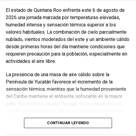
Recibe las noticias al instante
El estado de Quintana Roo enfrenta este 6 de agosto de
Únete al canal oficial de WhatsApp de
2026 una jornada marcada por temperaturas elevadas,
Quinto Poder
y recibe las noticias más
humedad intensa y sensación térmica superior a los
importantes de Quintana Roo directamente
valores habituales. La combinación de cielo parcialmente
en tu teléfono.
nublado, vientos moderados del este y un ambiente cálido
desde primeras horas del día mantiene condiciones que
Unirme al canal de WhatsApp
requieren precaución para la población, especialmente en
actividades al aire libre.
La presencia de una masa de aire cálido sobre la
Península de Yucatán favorece el incremento de la
sensación térmica, mientras que la humedad proveniente
del Caribe mantiene el ambiente sofocante en la mayor
parte del territorio estatal. Aunque no se prevén lluvias
significativas durante el día, no se descartan chubascos
aislados por la tarde en zonas del centro y sur.
CONTINUAR LEYENDO
LISTA DE MUNICIPIOS