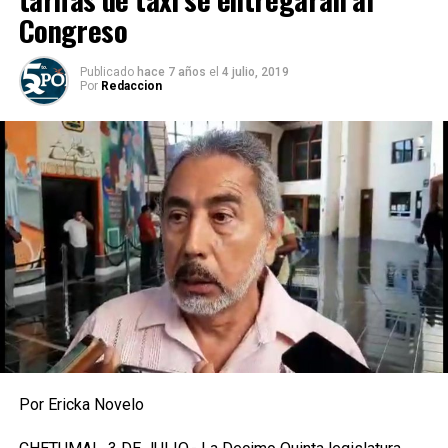
Congreso
Publicado
hace 7 años
el
4 julio, 2019
Por
Redaccion
Por Ericka Novelo