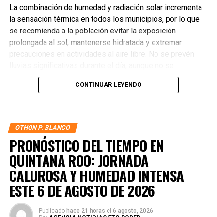
La combinación de humedad y radiación solar incrementa
la sensación térmica en todos los municipios, por lo que
se recomienda a la población evitar la exposición
prolongada al sol, mantenerse hidratada y extremar
precauciones en actividades al aire libre. No se prevén
lluvias significativas durante el día, aunque no se
descartan chubascos aislados por la tarde en la zona sur.
CONTINUAR LEYENDO
TEMPERATURAS POR MUNICIPIO
Benito Juárez
— 33°C / Sensación térmica 39°C
OTHON P. BLANCO
Solidaridad
— 32°C / Sensación térmica 38°C
PRONÓSTICO DEL TIEMPO EN
QUINTANA ROO: JORNADA
Tulum
— 33°C / Sensación térmica 40°C
CALUROSA Y HUMEDAD INTENSA
Cozumel
— 31°C / Sensación térmica 37°C
ESTE 6 DE AGOSTO DE 2026
Isla Mujeres
— 31°C / Sensación térmica 36°C
Puerto Morelos
— 32°C / Sensación térmica 38°C
Publicado
hace 21 horas
el
6 agosto, 2026