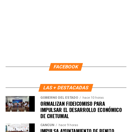
Fuente: 5to Poder Agencia de Noticias
FACEBOOK
LAS + DESTACADAS
GOBIERNO DEL ESTADO
hace 10 horas
ORMALIZAN FIDEICOMISO PARA
IMPULSAR EL DESARROLLO ECONÓMICO
Recibe las noticias al instante
DE CHETUMAL
CANCÚN
hace 9 horas
Únete al canal oficial de WhatsApp de
IMPULSA AYUNTAMIENTO DE BENITO