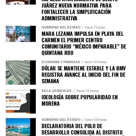
Quinto Poder
y recibe las noticias más
JUÁREZ NUEVA NORMATIVA PARA
importantes de Quintana Roo directamente
FORTALECER LA SIMPLIFICACIÓN
en tu teléfono.
ADMINISTRATIVA
GOBIERNO DEL ESTADO
hace 7 horas
MARA LEZAMA IMPULSA EN PLAYA DEL
Unirme al canal de WhatsApp
CARMEN EL PRIMER CENTRO
COMUNITARIO “MÉXICO IMPARABLE” DE
QUINTANA ROO
ECONOMÍA Y FINANZAS
hace 10 horas
DÓLAR SE MANTIENE ESTABLE Y LA BMV
REGISTRA AVANCE AL INICIO DEL FIN DE
SEMANA
EN LA OPINIÓN DE:
hace 12 horas
IDEOLOGÍA SOBRE POPULARIDAD EN
MORENA
GOBIERNO DEL ESTADO
hace 10 horas
DECLARATORIA DEL POLO DE
DESARROLLO CONSOLIDA AL DISTRITO