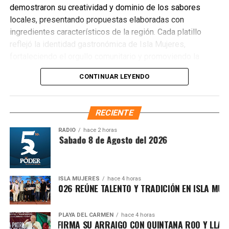
demostraron su creatividad y dominio de los sabores
locales, presentando propuestas elaboradas con
ingredientes característicos de la región. Cada platillo
reflejó la identidad gastronómica de Isla Mujeres,
fortaleciendo el orgullo comunitario y promoviendo la
preservación de las tradiciones culinarias que han dado
CONTINUAR LEYENDO
prestigio al destino.
RECIENTE
RADIO
hace 2 horas
ntesis Matutina Sabado 8 de Agosto del 2026
ISLA MUJERES
hace 4 horas
CHE ISLEÑO 2026 REÚNE TALENTO Y TRADICIÓN EN ISLA MUJERE
PLAYA DEL CARMEN
hace 4 horas
A MARÍN REAFIRMA SU ARRAIGO CON QUINTANA ROO Y LLAMA A