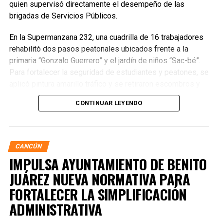
quien supervisó directamente el desempeño de las
brigadas de Servicios Públicos.
En la Supermanzana 232, una cuadrilla de 16 trabajadores
rehabilitó dos pasos peatonales ubicados frente a la
primaria “Gonzalo Guerrero” y el jardín de niños “Sac-bé”.
Para fortalecer la seguridad de estudiantes y peatones, se
aplicó pintura amarillo tráfico y se retiraron escombros y
residuos vegetales acumulados en la zona. Estas
CONTINUAR LEYENDO
acciones buscan garantizar entornos escolares más
seguros y funcionales.
CANCÚN
IMPULSA AYUNTAMIENTO DE BENITO
JUÁREZ NUEVA NORMATIVA PARA
FORTALECER LA SIMPLIFICACIÓN
ADMINISTRATIVA