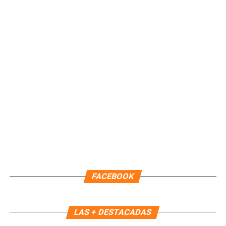
segunda licencia temporal a la Presidenta Municipal, Ana
Paty Peralta, por 44 días naturales, efectiva a partir de las
22:00 horas del 09 de agosto. Durante este periodo,
continuará como Encargada de Despacho la primera
regidora, Landy Guadalupe Canché Pantoja, garantizando la
continuidad administrativa del Ayuntamiento.
Fuente: 5to Poder Agencia de Noticias
FACEBOOK
LAS + DESTACADAS