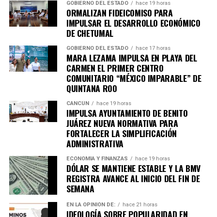
GOBIERNO DEL ESTADO
hace 19 horas
ORMALIZAN FIDEICOMISO PARA
IMPULSAR EL DESARROLLO ECONÓMICO
DE CHETUMAL
GOBIERNO DEL ESTADO
hace 17 horas
MARA LEZAMA IMPULSA EN PLAYA DEL
Recibe las noticias al instante
CARMEN EL PRIMER CENTRO
COMUNITARIO “MÉXICO IMPARABLE” DE
Únete al canal oficial de WhatsApp de
QUINTANA ROO
Quinto Poder
y recibe las noticias más
importantes de Quintana Roo directamente
CANCÚN
hace 19 horas
IMPULSA AYUNTAMIENTO DE BENITO
en tu teléfono.
JUÁREZ NUEVA NORMATIVA PARA
FORTALECER LA SIMPLIFICACIÓN
Unirme al canal de WhatsApp
ADMINISTRATIVA
ECONOMÍA Y FINANZAS
hace 19 horas
DÓLAR SE MANTIENE ESTABLE Y LA BMV
REGISTRA AVANCE AL INICIO DEL FIN DE
SEMANA
EN LA OPINIÓN DE:
hace 21 horas
IDEOLOGÍA SOBRE POPULARIDAD EN