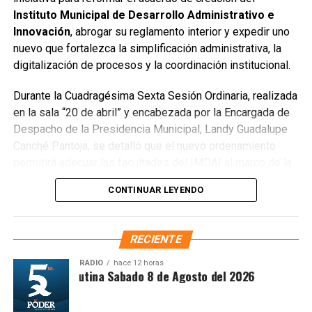
Instituto Municipal de Desarrollo Administrativo e
escombros, cacharros y desechos vegetales. Se estima
Innovación
, abrogar su reglamento interior y expedir uno
que el saneamiento concluirá en dos días.
nuevo que fortalezca la simplificación administrativa, la
Finalmente, las Unidades Verdes de SIRESOL Cancún
digitalización de procesos y la coordinación institucional.
reforzarán la vigilancia para evitar que el área vuelva a
Durante la Cuadragésima Sexta Sesión Ordinaria, realizada
convertirse en punto de disposición ilegal de basura. El
en la sala “20 de abril” y encabezada por la Encargada de
Ayuntamiento exhortó a la ciudadanía a reportar estas
Despacho de la Presidencia Municipal, Landy Guadalupe
prácticas y sumarse al esfuerzo colectivo para mantener
Canché Pantoja, se detalló que el nuevo ordenamiento
un Cancún limpio y con prosperidad compartida.
permitirá adecuar las facultades del IMDAI al marco de la
Fuente: 5to Poder Agencia de Noticias
Ley Nacional para Eliminar Trámites Burocráticos
,
CONTINUAR LEYENDO
mediante la instauración de la Autoridad Municipal de
Simplificación y Digitalización. Con ello, se busca agilizar
trámites, reducir cargas administrativas y mejorar la
RECIENTE
atención ciudadana.
RADIO
hace 12 horas
Síntesis Matutina Sabado 8 de Agosto del 2026