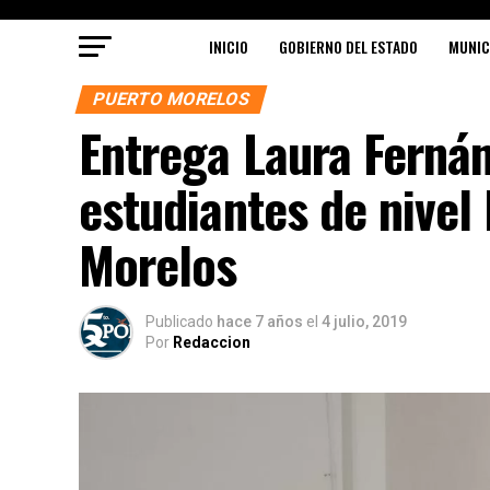
INICIO
GOBIERNO DEL ESTADO
MUNIC
PUERTO MORELOS
Entrega Laura Ferná
estudiantes de nivel
Morelos
Publicado
hace 7 años
el
4 julio, 2019
Por
Redaccion