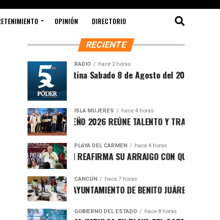
RETENIMIENTO
OPINIÓN
DIRECTORIO
RECIENTE
RADIO
hace 2 horas
Síntesis Matutina Sabado 8 de Agosto del 2026
ISLA MUJERES
hace 4 horas
CEVICHE ISLEÑO 2026 REÚNE TALENTO Y TRADICIÓN EN ISLA 
PLAYA DEL CARMEN
hace 4 horas
RAFA MARÍN REAFIRMA SU ARRAIGO CON QUINTANA ROO Y L
CANCÚN
hace 7 horas
FORTALECE AYUNTAMIENTO DE BENITO JUÁREZ ACCIONES INT
GOBIERNO DEL ESTADO
hace 8 horas