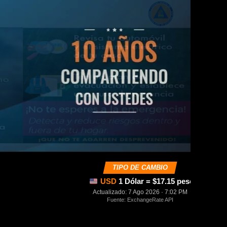
TIPO DE CAMBIO
USD
1 Dólar = $17.15 pesos mexica
Actualizado: 7 Ago 2026 · 7:02 PM
Fuente: ExchangeRate API