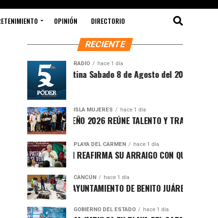
RETENIMIENTO
OPINIÓN
DIRECTORIO
RECIENTE
RADIO
hace 1 día
Síntesis Matutina Sabado 8 de Agosto del 2026
ISLA MUJERES
hace 1 día
CEVICHE ISLEÑO 2026 REÚNE TALENTO Y TRADICIÓN EN ISLA 
PLAYA DEL CARMEN
hace 1 día
RAFA MARÍN REAFIRMA SU ARRAIGO CON QUINTANA ROO Y L
CANCÚN
hace 1 día
FORTALECE AYUNTAMIENTO DE BENITO JUÁREZ ACCIONES INT
GOBIERNO DEL ESTADO
hace 1 día