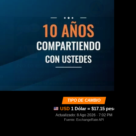
TIPO DE CAMBIO
USD
1 Dólar = $17.15 pesos mexica
Actualizado: 8 Ago 2026 · 7:02 PM
Fuente: ExchangeRate API