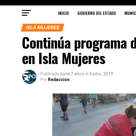
INICIO
GOBIERNO DEL ESTADO
MUNIC
ISLA MUJERES
Continúa programa d
en Isla Mujeres
Publicado
hace 7 años
el
4 julio, 2019
Por
Redaccion