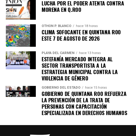
LUCHA POR EL PODER ATENTA CONTRA
MORENA EN Q.ROO
OTHON P. BLANCO
hace 18 horas
CLIMA SOFOCANTE EN QUINTANA ROO
ESTE 7 DE AGOSTO DE 2026
PLAYA DEL CARMEN
hace 13 horas
ESTEFANÍA MERCADO INTEGRA AL
SECTOR TRANSPORTISTA A LA
Recibe las noticias al instante
ESTRATEGIA MUNICIPAL CONTRA LA
VIOLENCIA DE GÉNERO
Únete al canal oficial de WhatsApp de
GOBIERNO DEL ESTADO
hace 15 horas
Quinto Poder
y recibe las noticias más
GOBIERNO DE QUINTANA ROO REFUERZA
importantes de Quintana Roo directamente
LA PREVENCIÓN DE LA TRATA DE
en tu teléfono.
PERSONAS CON CAPACITACIÓN
ESPECIALIZADA EN DERECHOS HUMANOS
Unirme al canal de WhatsApp