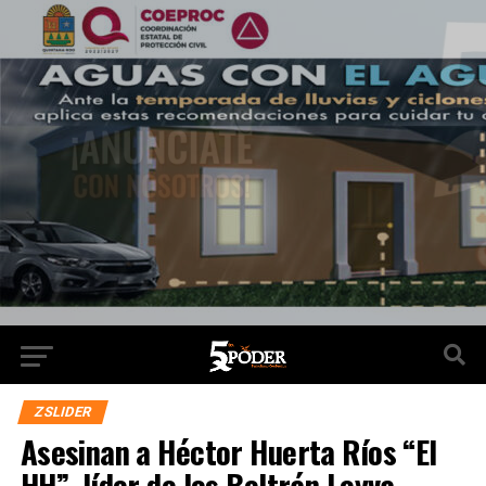
ZSLIDER
Asesinan a Héctor Huerta Ríos “El
HH”, líder de los Beltrán Leyva