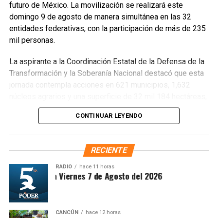
futuro de México. La movilización se realizará este
domingo 9 de agosto de manera simultánea en las 32
entidades federativas, con la participación de más de 235
mil personas.
La aspirante a la Coordinación Estatal de la Defensa de la
Transformación y la Soberanía Nacional destacó que esta
jornada contempla acciones en 621 municipios, 1,632
núcleos agrarios y una superficie de 32 mil 184 hectáreas,
donde se plantarán más de 6.6 millones de árboles,
CONTINUAR LEYENDO
arbustos y plantas herbáceas, además de la dispersión de
semillas para acelerar la restauración de los ecosistemas.
Subrayó que la magnitud de este esfuerzo responde a los
RECIENTE
desafíos ambientales del país, que cada año pierde más
de 203 mil hectáreas por deforestación y enfrenta daños
RADIO
hace 11 horas
ntesis Matutina Viernes 7 de Agosto del 2026
por incendios, plagas y enfermedades.
CANCÚN
hace 12 horas