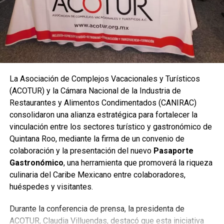
La Asociación de Complejos Vacacionales y Turísticos
(ACOTUR) y la Cámara Nacional de la Industria de
Asimismo, el Coordinador Nacional de Danza del INBAL,
Restaurantes y Alimentos Condimentados (CANIRAC)
Alonso Alarcón Múgica
, invitó a la ciudadanía a sumarse
consolidaron una alianza estratégica para fortalecer la
a las actividades y recordó que la información completa
vinculación entre los sectores turístico y gastronómico de
del festival está disponible en el portal oficial del instituto.
Quintana Roo, mediante la firma de un convenio de
colaboración y la presentación del nuevo
Pasaporte
Las primeras presentaciones ofrecieron un recorrido
Gastronómico
, una herramienta que promoverá la riqueza
vibrante por las tradiciones afrocaribeñas, reflejando la
culinaria del Caribe Mexicano entre colaboradores,
riqueza cultural y la fuerza comunitaria que este festival
huéspedes y visitantes.
busca preservar y difundir.
Durante la conferencia de prensa, la presidenta de
Fuente: 5to Poder Agencia de Noticias
ACOTUR, Claudia Villuendas, destacó que esta iniciativa