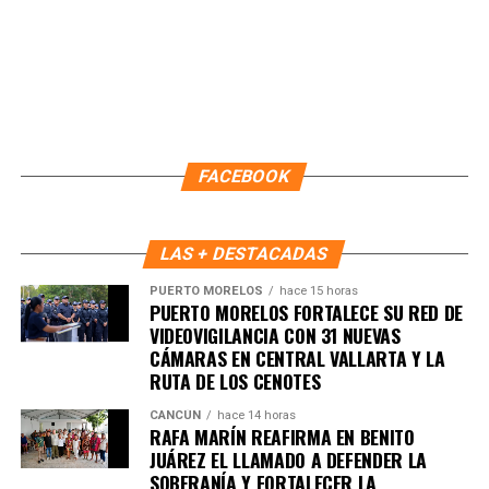
acceso a experiencias culinarias auténticas y de calidad,
mientras se impulsa la cadena de valor turística y la
derrama económica en beneficio de Quintana Roo.
Fuente: 5to Poder Agencia de Noticias
FACEBOOK
Recibe las noticias al instante
LAS + DESTACADAS
Únete al canal oficial de WhatsApp de
Quinto Poder
y recibe las noticias más
PUERTO MORELOS
hace 15 horas
PUERTO MORELOS FORTALECE SU RED DE
importantes de Quintana Roo directamente
VIDEOVIGILANCIA CON 31 NUEVAS
en tu teléfono.
CÁMARAS EN CENTRAL VALLARTA Y LA
RUTA DE LOS CENOTES
Unirme al canal de WhatsApp
CANCÚN
hace 14 horas
RAFA MARÍN REAFIRMA EN BENITO
JUÁREZ EL LLAMADO A DEFENDER LA
SOBERANÍA Y FORTALECER LA