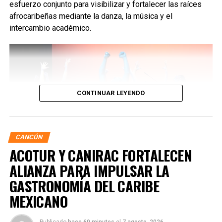
esfuerzo conjunto para visibilizar y fortalecer las raíces
afrocaribeñas mediante la danza, la música y el
intercambio académico.
CONTINUAR LEYENDO
CANCÚN
ACOTUR Y CANIRAC FORTALECEN
ALIANZA PARA IMPULSAR LA
GASTRONOMÍA DEL CARIBE
MEXICANO
Durante la ceremonia inaugural, la Encargada de Despacho
de la Presidencia Municipal,
Landy Guadalupe Canché
Pantoja
, destacó que la administración mantiene un