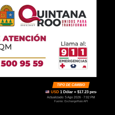
TIPO DE CAMBIO
USD
1 Dólar = $17.23 pesos mexica
Actualizado: 5 Ago 2026 · 7:02 PM
Fuente: ExchangeRate API