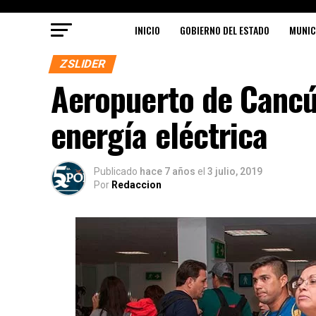
INICIO
GOBIERNO DEL ESTADO
MUNIC
ZSLIDER
Aeropuerto de Cancún
energía eléctrica
Publicado
hace 7 años
el
3 julio, 2019
Por
Redaccion