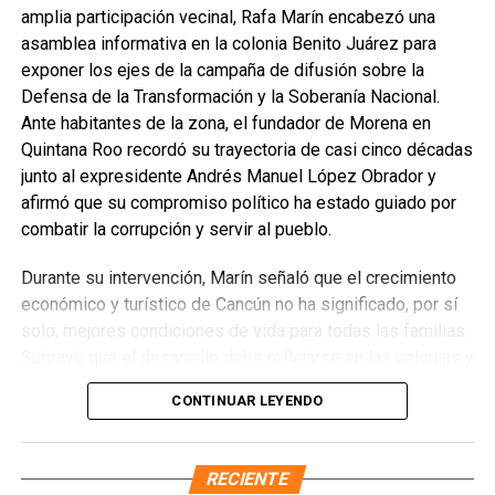
amplia participación vecinal, Rafa Marín encabezó una
La Jornada Nacional de Reforestación intervendrá
asamblea informativa en la colonia Benito Juárez para
ecosistemas como bosques templados, selvas húmedas
exponer los ejes de la campaña de difusión sobre la
y secas, matorrales, pastizales y manglares mediante la
Defensa de la Transformación y la Soberanía Nacional.
plantación de 302 especies, de las cuales 261 son nativas
Ante habitantes de la zona, el fundador de Morena en
y 41 endémicas. Las acciones alcanzarán 37 Áreas
Quintana Roo recordó su trayectoria de casi cinco décadas
Naturales Protegidas y 17 Áreas Destinadas
junto al expresidente Andrés Manuel López Obrador y
Voluntariamente a la Conservación, con el objetivo de
afirmó que su compromiso político ha estado guiado por
recuperar territorios estratégicos y fortalecer la resiliencia
combatir la corrupción y servir al pueblo.
ambiental.
Durante su intervención, Marín señaló que el crecimiento
Finalmente, Marybel Villegas afirmó que reforestar es
económico y turístico de Cancún no ha significado, por sí
proteger el agua, regenerar los suelos y construir
solo, mejores condiciones de vida para todas las familias.
bienestar para las comunidades. “Defender nuestros
Subrayó que el desarrollo debe reflejarse en las colonias y
recursos naturales también significa defender nuestra
en quienes históricamente han permanecido rezagados,
CONTINUAR LEYENDO
calidad de vida”, expresó.
destacando el impacto de los programas sociales, el
incremento del salario mínimo y las inversiones federales
Fuente: 5to Poder Agencia de Noticias
realizadas en el sureste durante el gobierno de López
RECIENTE
Obrador. Enfatizó que estos avances deben consolidarse