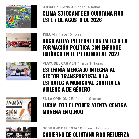
OTHON P. BLANCO
hace 16 horas
CLIMA SOFOCANTE EN QUINTANA ROO
Recibe las noticias al instante
ESTE 7 DE AGOSTO DE 2026
Únete al canal oficial de WhatsApp de
TULUM
hace 10 horas
Quinto Poder
y recibe las noticias más
HUGO ALDAY PROPONE FORTALECER LA
importantes de Quintana Roo directamente
FORMACIÓN POLÍTICA CON ENFOQUE
en tu teléfono.
JURÍDICO EN EL PT RUMBO AL 2027
PLAYA DEL CARMEN
hace 11 horas
ESTEFANÍA MERCADO INTEGRA AL
Unirme al canal de WhatsApp
SECTOR TRANSPORTISTA A LA
ESTRATEGIA MUNICIPAL CONTRA LA
VIOLENCIA DE GÉNERO
EN LA OPINIÓN DE:
hace 10 horas
LUCHA POR EL PODER ATENTA CONTRA
MORENA EN Q.ROO
GOBIERNO DEL ESTADO
hace 12 horas
GOBIERNO DE QUINTANA ROO REFUERZA