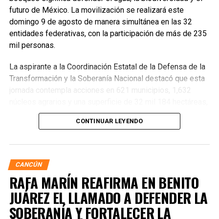
futuro de México. La movilización se realizará este
domingo 9 de agosto de manera simultánea en las 32
entidades federativas, con la participación de más de 235
mil personas.
La aspirante a la Coordinación Estatal de la Defensa de la
Transformación y la Soberanía Nacional destacó que esta
jornada contempla acciones en 621 municipios, 1,632
núcleos agrarios y una superficie de 32 mil 184 hectáreas,
donde se plantarán más de 6.6 millones de árboles,
CONTINUAR LEYENDO
arbustos y plantas herbáceas, además de la dispersión de
semillas para acelerar la restauración de los ecosistemas.
Subrayó que la magnitud de este esfuerzo responde a los
desafíos ambientales del país, que cada año pierde más
CANCÚN
de 203 mil hectáreas por deforestación y enfrenta daños
RAFA MARÍN REAFIRMA EN BENITO
por incendios, plagas y enfermedades.
JUÁREZ EL LLAMADO A DEFENDER LA
SOBERANÍA Y FORTALECER LA