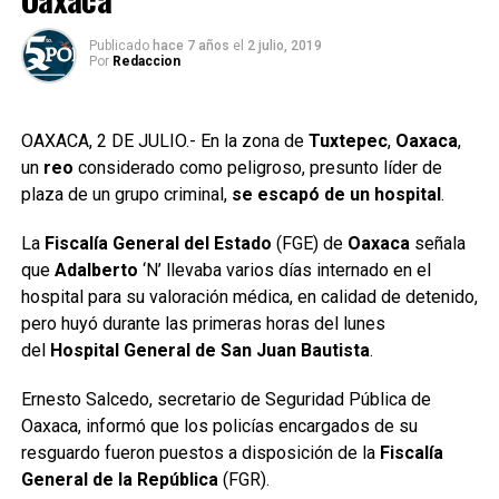
Publicado
hace 7 años
el
2 julio, 2019
Por
Redaccion
OAXACA, 2 DE JULIO.- En la zona de
Tuxtepec
,
Oaxaca
,
un
reo
considerado como peligroso, presunto líder de
plaza de un grupo criminal,
se escapó de un hospital
.
La
Fiscalía General del Estado
(FGE) de
Oaxaca
señala
que
Adalberto
‘N’ llevaba varios días internado en el
hospital para su valoración médica, en calidad de detenido,
pero huyó durante las primeras horas del lunes
del
Hospital General de San Juan Bautista
.
Ernesto Salcedo, secretario de Seguridad Pública de
Oaxaca, informó que los policías encargados de su
resguardo fueron puestos a disposición de la
Fiscalía
General de la República
(FGR).