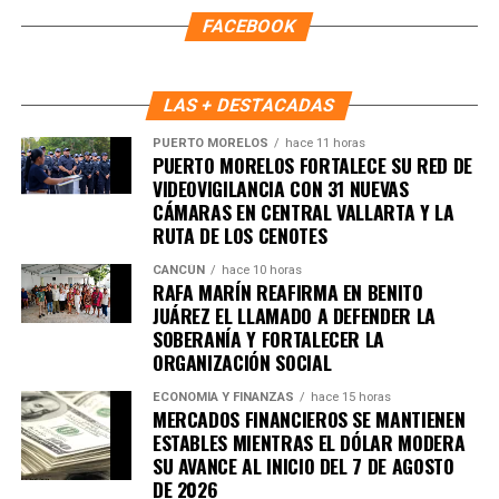
FACEBOOK
traicionar al pueblo”
deben seguir guiando la vida pública
y aseguró que su prioridad es que el bienestar llegue a las
colonias y a las familias que más lo necesitan.
LAS + DESTACADAS
Fuente: 5to Poder Agencia de Noticias
PUERTO MORELOS
hace 11 horas
PUERTO MORELOS FORTALECE SU RED DE
VIDEOVIGILANCIA CON 31 NUEVAS
CÁMARAS EN CENTRAL VALLARTA Y LA
RUTA DE LOS CENOTES
CANCÚN
hace 10 horas
RAFA MARÍN REAFIRMA EN BENITO
JUÁREZ EL LLAMADO A DEFENDER LA
SOBERANÍA Y FORTALECER LA
ORGANIZACIÓN SOCIAL
ECONOMÍA Y FINANZAS
hace 15 horas
MERCADOS FINANCIEROS SE MANTIENEN
ESTABLES MIENTRAS EL DÓLAR MODERA
SU AVANCE AL INICIO DEL 7 DE AGOSTO
DE 2026