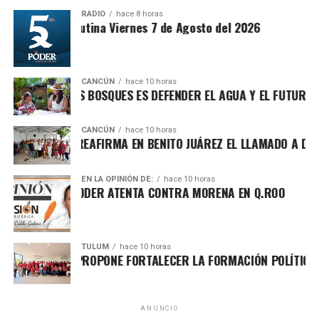
para garantizar bienestar y justicia social.
RADIO
hace 8 horas
Sintesis Matutina Viernes 7 de Agosto del 2026
CANCÚN
hace 10 horas
PROTEGER LOS BOSQUES ES DEFENDER EL AGUA Y EL FUTURO DE 
CANCÚN
hace 10 horas
RAFA MARÍN REAFIRMA EN BENITO JUÁREZ EL LLAMADO A DEFEN
EN LA OPINIÓN DE:
hace 10 horas
CHA POR EL PODER ATENTA CONTRA MORENA EN Q.ROO
Asimismo, explicó que la gira informativa responde al
TULUM
hace 10 horas
HUGO ALDAY PROPONE FORTALECER LA FORMACIÓN POLÍTICA CON
llamado de fortalecer la defensa de la soberanía nacional
frente a expresiones que, dijo, promueven posturas
intervencionistas hacia México. Reiteró su respaldo a la
postura de la presidenta Claudia Sheinbaum de mantener
ANUNCIO