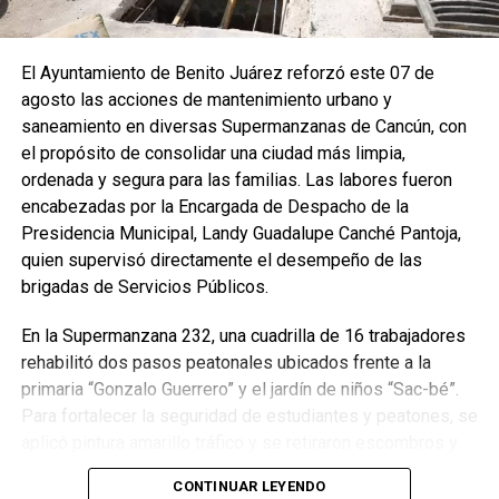
El Ayuntamiento de Benito Juárez reforzó este 07 de
agosto las acciones de mantenimiento urbano y
saneamiento en diversas Supermanzanas de Cancún, con
el propósito de consolidar una ciudad más limpia,
ordenada y segura para las familias. Las labores fueron
encabezadas por la Encargada de Despacho de la
Presidencia Municipal, Landy Guadalupe Canché Pantoja,
quien supervisó directamente el desempeño de las
brigadas de Servicios Públicos.
En la Supermanzana 232, una cuadrilla de 16 trabajadores
rehabilitó dos pasos peatonales ubicados frente a la
primaria “Gonzalo Guerrero” y el jardín de niños “Sac-bé”.
Para fortalecer la seguridad de estudiantes y peatones, se
aplicó pintura amarillo tráfico y se retiraron escombros y
residuos vegetales acumulados en la zona. Estas
CONTINUAR LEYENDO
acciones buscan garantizar entornos escolares más