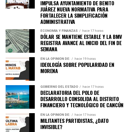
IMPULSA AYUNTAMIENTO DE BENITO
en tu teléfono.
JUÁREZ NUEVA NORMATIVA PARA
FORTALECER LA SIMPLIFICACIÓN
Unirme al canal de WhatsApp
ADMINISTRATIVA
ECONOMÍA Y FINANZAS
hace 17 horas
DÓLAR SE MANTIENE ESTABLE Y LA BMV
REGISTRA AVANCE AL INICIO DEL FIN DE
SEMANA
EN LA OPINIÓN DE:
hace 19 horas
IDEOLOGÍA SOBRE POPULARIDAD EN
MORENA
GOBIERNO DEL ESTADO
hace 17 horas
DECLARATORIA DEL POLO DE
DESARROLLO CONSOLIDA AL DISTRITO
FINANCIERO Y TECNOLÓGICO DE CANCÚN
EN LA OPINIÓN DE:
hace 17 horas
MILITANTES PARTIDISTAS, ¿DATO
INVISIBLE?