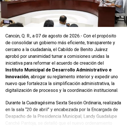
encharcamientos y mejorar el flujo hidráulico, lo que fue
reconocido por la comunidad como una respuesta
oportuna del gobierno municipal.
Las labores continuaron en la Supermanzana 236, donde
Cancún, Q. R., a 07 de agosto de 2026.- Con el propósito
se reconstruyó la losa de bóveda y se instaló una nueva
de consolidar un gobierno más eficiente, transparente y
rejilla en un pozo dañado por el tránsito de vehículos
cercano a la ciudadanía, el Cabildo de Benito Juárez
pesados. De manera simultánea, se recuperó un espacio
aprobó por unanimidad turnar a comisiones unidas la
público utilizado como basurero clandestino, del cual se
iniciativa para reformar el acuerdo de creación del
han retirado aproximadamente 150 toneladas de
Instituto Municipal de Desarrollo Administrativo e
escombros, cacharros y desechos vegetales. Se estima
Innovación
, abrogar su reglamento interior y expedir uno
que el saneamiento concluirá en dos días.
nuevo que fortalezca la simplificación administrativa, la
Finalmente, las Unidades Verdes de SIRESOL Cancún
digitalización de procesos y la coordinación institucional.
reforzarán la vigilancia para evitar que el área vuelva a
Durante la Cuadragésima Sexta Sesión Ordinaria, realizada
convertirse en punto de disposición ilegal de basura. El
en la sala “20 de abril” y encabezada por la Encargada de
Ayuntamiento exhortó a la ciudadanía a reportar estas
Despacho de la Presidencia Municipal, Landy Guadalupe
prácticas y sumarse al esfuerzo colectivo para mantener
Canché Pantoja, se detalló que el nuevo ordenamiento
un Cancún limpio y con prosperidad compartida.