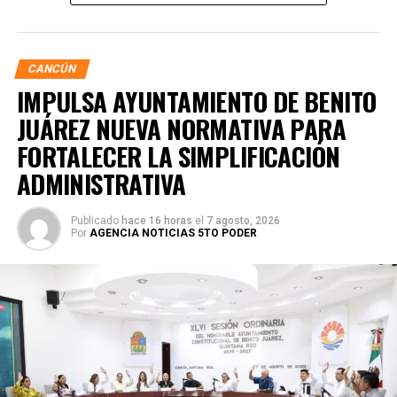
seguros y funcionales.
CANCÚN
IMPULSA AYUNTAMIENTO DE BENITO
JUÁREZ NUEVA NORMATIVA PARA
FORTALECER LA SIMPLIFICACIÓN
ADMINISTRATIVA
Publicado
hace 16 horas
el
7 agosto, 2026
Por
AGENCIA NOTICIAS 5TO PODER
Posteriormente, en la Supermanzana 238, se atendió la
solicitud de vecinos mediante el desazolve de un pozo
pluvial localizado en el cruce de la Calle 53 con Calle 112.
Con apoyo de una máquina perforadora y una unidad
Vactor, se liberó el captador para prevenir