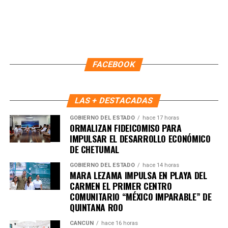
FACEBOOK
LAS + DESTACADAS
GOBIERNO DEL ESTADO
hace 17 horas
ORMALIZAN FIDEICOMISO PARA
IMPULSAR EL DESARROLLO ECONÓMICO
DE CHETUMAL
GOBIERNO DEL ESTADO
hace 14 horas
MARA LEZAMA IMPULSA EN PLAYA DEL
Recibe las noticias al instante
CARMEN EL PRIMER CENTRO
COMUNITARIO “MÉXICO IMPARABLE” DE
Únete al canal oficial de WhatsApp de
QUINTANA ROO
Quinto Poder
y recibe las noticias más
importantes de Quintana Roo directamente
CANCÚN
hace 16 horas