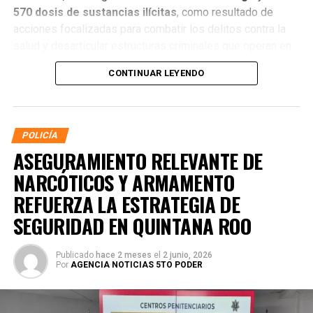
570 dosis de sustancias ilícitas
, como resultado de
acciones focalizadas para combatir los delitos contra la
salud y desarticular estructuras criminales que operan en
distintos municipios.
CONTINUAR LEYENDO
POLICÍA
ASEGURAMIENTO RELEVANTE DE
NARCÓTICOS Y ARMAMENTO
REFUERZA LA ESTRATEGIA DE
SEGURIDAD EN QUINTANA ROO
Publicado
hace 2 meses
el
2 junio, 2026
Por
AGENCIA NOTICIAS 5TO PODER
La coordinación tecnológica del C5 y el despliegue