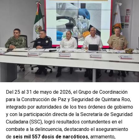
operativo en campo permitieron la recuperación de
105
vehículos
relacionados con reportes de robo o probables
hechos delictivos. Además, se realizaron
24 mil 622
revisiones preventivas
a personas y unidades
vehiculares, reforzando la vigilancia en zonas estratégicas
y puntos de alta movilidad.
Del 25 al 31 de mayo de 2026, el Grupo de Coordinación
para la Construcción de Paz y Seguridad de Quintana Roo,
integrado por autoridades de los tres órdenes de gobierno
y con la participación directa de la Secretaría de Seguridad
Ciudadana (SSC), logró resultados contundentes en el
combate a la delincuencia, destacando el aseguramiento
de
seis mil 557 dosis de narcóticos
, armamento,