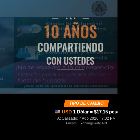
TIPO DE CAMBIO
USD
1 Dólar = $17.15 pesos mexica
Actualizado: 7 Ago 2026 · 7:02 PM
Fuente: ExchangeRate API