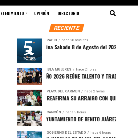
RETENIMIENTO
OPINIÓN
DIRECTORIO
RECIENTE
RADIO
hace 20 minutos
Síntesis Matutina Sabado 8 de Agosto del 2026
ISLA MUJERES
hace 2 horas
CEVICHE ISLEÑO 2026 REÚNE TALENTO Y TRADICIÓN EN ISLA 
PLAYA DEL CARMEN
hace 2 horas
RAFA MARÍN REAFIRMA SU ARRAIGO CON QUINTANA ROO Y L
CANCÚN
hace 5 horas
FORTALECE AYUNTAMIENTO DE BENITO JUÁREZ ACCIONES INT
GOBIERNO DEL ESTADO
hace 6 horas