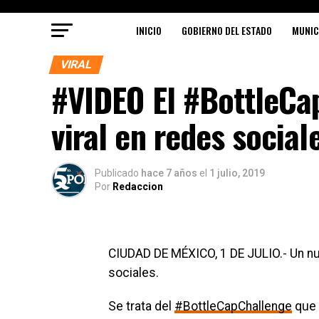
INICIO
GOBIERNO DEL ESTADO
MUNIC
VIRAL
#VIDEO El #BottleCa
viral en redes social
Publicado
hace 7 años
el
1 julio, 2019
Por
Redaccion
CIUDAD DE MÉXICO, 1 DE JULIO.- Un n
sociales.
Se trata del
#BottleCapChallenge
que 