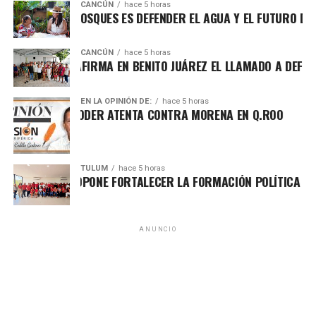
CANCÚN
hace 5 horas
EGER LOS BOSQUES ES DEFENDER EL AGUA Y EL FUTURO DE MÉX
CANCÚN
hace 5 horas
A MARÍN REAFIRMA EN BENITO JUÁREZ EL LLAMADO A DEFENDER
EN LA OPINIÓN DE:
hace 5 horas
HA POR EL PODER ATENTA CONTRA MORENA EN Q.ROO
TULUM
hace 5 horas
O ALDAY PROPONE FORTALECER LA FORMACIÓN POLÍTICA CON EN
Villegas sostuvo que México debe transitar de acciones
aisladas a una política permanente de recuperación
ambiental que involucre a los tres órdenes de gobierno,
comunidades, universidades y sociedad civil. Recordó que
ANUNCIO
cerca del 70% del territorio nacional cuenta con cobertura
forestal y que el país concentra alrededor del 12% de la
biodiversidad mundial, lo que obliga a reforzar la
protección de selvas, bosques, manglares y acuíferos,
especialmente en el sureste mexicano.