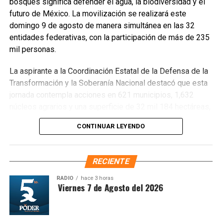
bosques significa defender el agua, la biodiversidad y el
futuro de México. La movilización se realizará este
domingo 9 de agosto de manera simultánea en las 32
entidades federativas, con la participación de más de 235
mil personas.
La aspirante a la Coordinación Estatal de la Defensa de la
Transformación y la Soberanía Nacional destacó que esta
jornada contempla acciones en 621 municipios, 1,632
núcleos agrarios y una superficie de 32 mil 184 hectáreas,
donde se plantarán más de 6.6 millones de árboles,
CONTINUAR LEYENDO
arbustos y plantas herbáceas, además de la dispersión de
semillas para acelerar la restauración de los ecosistemas.
Subrayó que la magnitud de este esfuerzo responde a los
RECIENTE
desafíos ambientales del país, que cada año pierde más
de 203 mil hectáreas por deforestación y enfrenta daños
RADIO
hace 3 horas
ntesis Matutina Viernes 7 de Agosto del 2026
por incendios, plagas y enfermedades.