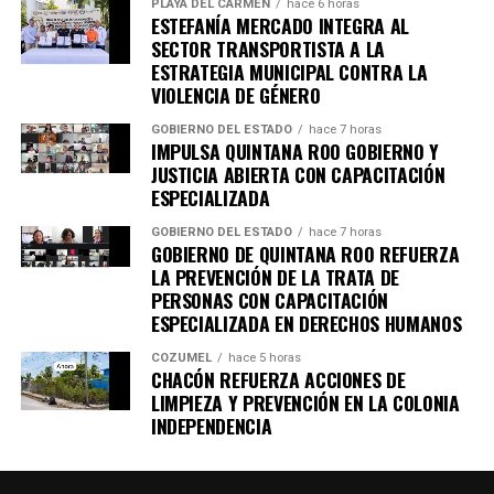
PLAYA DEL CARMEN
hace 6 horas
ESTEFANÍA MERCADO INTEGRA AL
SECTOR TRANSPORTISTA A LA
ESTRATEGIA MUNICIPAL CONTRA LA
VIOLENCIA DE GÉNERO
GOBIERNO DEL ESTADO
hace 7 horas
IMPULSA QUINTANA ROO GOBIERNO Y
JUSTICIA ABIERTA CON CAPACITACIÓN
ESPECIALIZADA
GOBIERNO DEL ESTADO
hace 7 horas
GOBIERNO DE QUINTANA ROO REFUERZA
Recibe las noticias al instante
LA PREVENCIÓN DE LA TRATA DE
PERSONAS CON CAPACITACIÓN
Únete al canal oficial de WhatsApp de
ESPECIALIZADA EN DERECHOS HUMANOS
Quinto Poder
y recibe las noticias más
COZUMEL
hace 5 horas
importantes de Quintana Roo directamente
CHACÓN REFUERZA ACCIONES DE
en tu teléfono.
LIMPIEZA Y PREVENCIÓN EN LA COLONIA
INDEPENDENCIA
Unirme al canal de WhatsApp