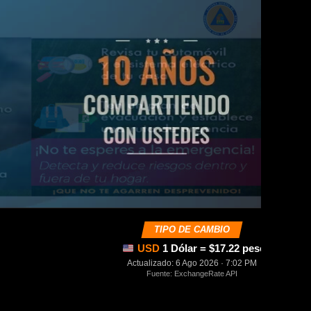
TIPO DE CAMBIO
USD
1 Dólar = $17.22 pesos mexica
Actualizado: 6 Ago 2026 · 7:02 PM
Fuente: ExchangeRate API