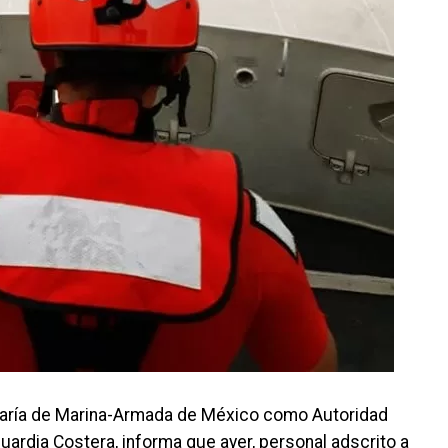
taría de Marina-Armada de México como Autoridad
uardia Costera, informa que ayer, personal adscrito a