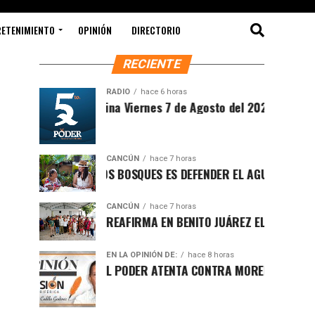
RETENIMIENTO
OPINIÓN
DIRECTORIO
RECIENTE
RADIO
hace 6 horas
Sintesis Matutina Viernes 7 de Agosto del 2026
CANCÚN
hace 7 horas
PROTEGER LOS BOSQUES ES DEFENDER EL AGUA Y EL FUTURO D
CANCÚN
hace 7 horas
RAFA MARÍN REAFIRMA EN BENITO JUÁREZ EL LLAMADO A DEFE
EN LA OPINIÓN DE:
hace 8 horas
LUCHA POR EL PODER ATENTA CONTRA MORENA EN Q.ROO