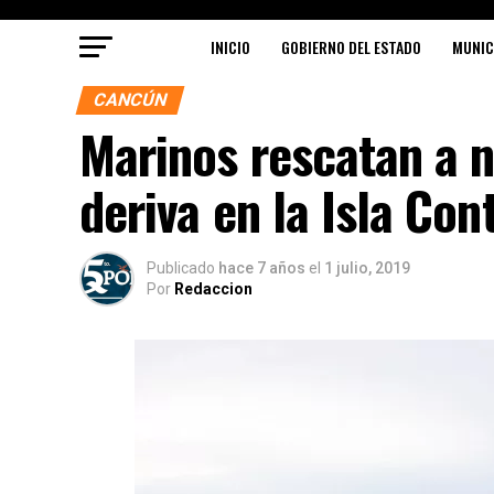
INICIO
GOBIERNO DEL ESTADO
MUNIC
CANCÚN
Marinos rescatan a n
deriva en la Isla Con
Publicado
hace 7 años
el
1 julio, 2019
Por
Redaccion