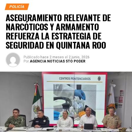
POLICÍA
ASEGURAMIENTO RELEVANTE DE
NARCÓTICOS Y ARMAMENTO
REFUERZA LA ESTRATEGIA DE
SEGURIDAD EN QUINTANA ROO
Publicado
hace 2 meses
el
2 junio, 2026
Por
AGENCIA NOTICIAS 5TO PODER
La coordinación tecnológica del C5 y el despliegue
operativo en campo permitieron la recuperación de
105
vehículos
relacionados con reportes de robo o probables
hechos delictivos. Además, se realizaron
24 mil 622
revisiones preventivas
a personas y unidades
vehiculares, reforzando la vigilancia en zonas estratégicas
y puntos de alta movilidad.