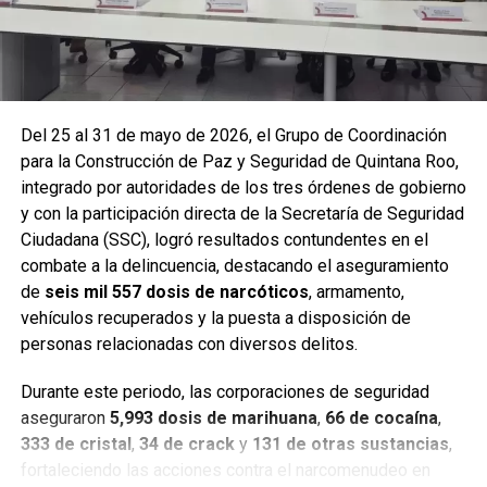
Del 25 al 31 de mayo de 2026, el Grupo de Coordinación
para la Construcción de Paz y Seguridad de Quintana Roo,
integrado por autoridades de los tres órdenes de gobierno
y con la participación directa de la Secretaría de Seguridad
Ciudadana (SSC), logró resultados contundentes en el
combate a la delincuencia, destacando el aseguramiento
de
seis mil 557 dosis de narcóticos
, armamento,
Entre las acciones destacadas se encuentran detenciones
vehículos recuperados y la puesta a disposición de
relevantes en
Benito Juárez, Lázaro Cárdenas y Tulum
,
personas relacionadas con diversos delitos.
donde autoridades federales y estatales aseguraron
narcóticos, vehículos y cumplimentaron órdenes de
Durante este periodo, las corporaciones de seguridad
aprehensión contra personas presuntamente vinculadas
aseguraron
5,993 dosis de marihuana
,
66 de cocaína
,
con delitos de alto impacto.
333 de cristal
,
34 de crack
y
131 de otras sustancias
,
fortaleciendo las acciones contra el narcomenudeo en