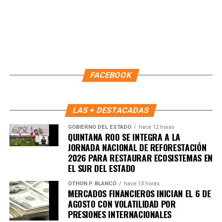
Recibe las noticias al instante
Únete al canal oficial de WhatsApp de
Quinto Poder
y recibe las noticias más
FACEBOOK
importantes de Quintana Roo directamente
en tu teléfono.
LAS + DESTACADAS
Unirme al canal de WhatsApp
GOBIERNO DEL ESTADO
hace 12 horas
QUINTANA ROO SE INTEGRA A LA
JORNADA NACIONAL DE REFORESTACIÓN
2026 PARA RESTAURAR ECOSISTEMAS EN
EL SUR DEL ESTADO
OTHON P. BLANCO
hace 13 horas
MERCADOS FINANCIEROS INICIAN EL 6 DE
AGOSTO CON VOLATILIDAD POR
PRESIONES INTERNACIONALES