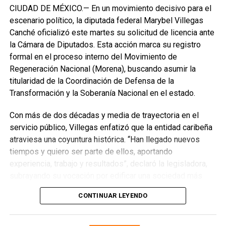
CIUDAD DE MÉXICO.— En un movimiento decisivo para el
escenario político, la diputada federal Marybel Villegas
Canché oficializó este martes su solicitud de licencia ante
la Cámara de Diputados. Esta acción marca su registro
formal en el proceso interno del Movimiento de
Regeneración Nacional (Morena), buscando asumir la
titularidad de la Coordinación de Defensa de la
Transformación y la Soberanía Nacional en el estado.
Con más de dos décadas y media de trayectoria en el
servicio público, Villegas enfatizó que la entidad caribeña
atraviesa una coyuntura histórica. “Han llegado nuevos
Recibe las noticias al instante
tiempos y quiero ser parte de ellos, aportando
experiencia, trabajo y resultados”, declaró la legisladora,
Únete al canal oficial de WhatsApp de
subrayando su vocación por edificar una sociedad más
Quinto Poder
y recibe las noticias más
justa, unida y equitativa.
importantes de Quintana Roo directamente
CONTINUAR LEYENDO
en tu teléfono.
El perfil de Villegas destaca por su labor previa en el
Sistema DIF y la Secretaría de Desarrollo Social,