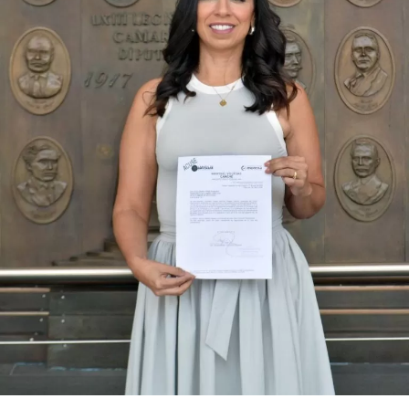
robustecer el desarrollo económico, la sustentabilidad
turística y la equidad social. Sin embargo, enfatizó que la
coyuntura actual exige priorizar la organización comunitaria
para asegurar la continuidad del proyecto político en la
región sureste del país.
Con esta determinación, el senador abre una etapa
decisiva en su trayectoria pública, apostando por una
estrategia de cercanía ciudadana. Su retorno a Quintana
Roo busca garantizar la cohesión de las estructuras de
izquierda de cara a los próximos retos políticos. El relevo
institucional se procesará conforme a los tiempos legales
establecidos, manteniendo la continuidad de la
representación parlamentaria del estado.
Fuente: 5to Poder Agencia de Noticias