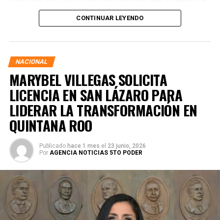
presidenta de la República, Claudia Sheinbaum Pardo,
CONTINUAR LEYENDO
asegurando que la consolidación del bienestar social
demanda un despliegue operativo de tiempo completo
junto a las familias de su estado natal.
NACIONAL
MARYBEL VILLEGAS SOLICITA
LICENCIA EN SAN LÁZARO PARA
LIDERAR LA TRANSFORMACIÓN EN
QUINTANA ROO
Publicado
hace 1 mes
el
23 junio, 2026
Por
AGENCIA NOTICIAS 5TO PODER
Durante su encargo en la Cámara Alta, Gino Segura centró
su agenda legislativa en iniciativas orientadas a