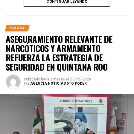
CONTINUAR LEYENDO
POLICÍA
ASEGURAMIENTO RELEVANTE DE
NARCÓTICOS Y ARMAMENTO
REFUERZA LA ESTRATEGIA DE
SEGURIDAD EN QUINTANA ROO
Publicado
hace 2 meses
el
2 junio, 2026
Por
AGENCIA NOTICIAS 5TO PODER
La coordinación tecnológica del C5 y el despliegue
operativo en campo permitieron la recuperación de
105
vehículos
relacionados con reportes de robo o probables
hechos delictivos. Además, se realizaron
24 mil 622
revisiones preventivas
a personas y unidades