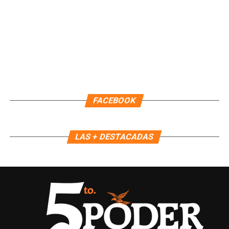
Recibe las noticias al instante
Únete al canal oficial de WhatsApp de
FACEBOOK
Quinto Poder
y recibe las noticias más
importantes de Quintana Roo directamente
en tu teléfono.
LAS + DESTACADAS
Unirme al canal de WhatsApp