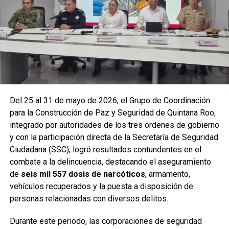
vehiculares, reforzando la vigilancia en zonas estratégicas
y puntos de alta movilidad.
Del 25 al 31 de mayo de 2026, el Grupo de Coordinación
para la Construcción de Paz y Seguridad de Quintana Roo,
integrado por autoridades de los tres órdenes de gobierno
y con la participación directa de la Secretaría de Seguridad
Ciudadana (SSC), logró resultados contundentes en el
combate a la delincuencia, destacando el aseguramiento
de
seis mil 557 dosis de narcóticos
, armamento,
Entre las acciones destacadas se encuentran detenciones
vehículos recuperados y la puesta a disposición de
relevantes en
Benito Juárez, Lázaro Cárdenas y Tulum
,
personas relacionadas con diversos delitos.
donde autoridades federales y estatales aseguraron
narcóticos, vehículos y cumplimentaron órdenes de
Durante este periodo, las corporaciones de seguridad