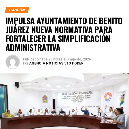
CANCÚN
IMPULSA AYUNTAMIENTO DE BENITO
JUÁREZ NUEVA NORMATIVA PARA
FORTALECER LA SIMPLIFICACIÓN
ADMINISTRATIVA
Publicado
hace 23 horas
el
7 agosto, 2026
Por
AGENCIA NOTICIAS 5TO PODER
Posteriormente, en la Supermanzana 238, se atendió la
solicitud de vecinos mediante el desazolve de un pozo
pluvial localizado en el cruce de la Calle 53 con Calle 112.
Con apoyo de una máquina perforadora y una unidad
Vactor, se liberó el captador para prevenir
encharcamientos y mejorar el flujo hidráulico, lo que fue
reconocido por la comunidad como una respuesta