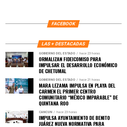
FACEBOOK
LAS + DESTACADAS
GOBIERNO DEL ESTADO
hace 23 horas
ORMALIZAN FIDEICOMISO PARA
IMPULSAR EL DESARROLLO ECONÓMICO
DE CHETUMAL
GOBIERNO DEL ESTADO
hace 21 horas
MARA LEZAMA IMPULSA EN PLAYA DEL
Recibe las noticias al instante
CARMEN EL PRIMER CENTRO
COMUNITARIO “MÉXICO IMPARABLE” DE
Únete al canal oficial de WhatsApp de
QUINTANA ROO
Quinto Poder
y recibe las noticias más
importantes de Quintana Roo directamente
CANCÚN
hace 23 horas
IMPULSA AYUNTAMIENTO DE BENITO
en tu teléfono.
JUÁREZ NUEVA NORMATIVA PARA