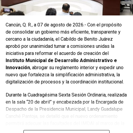
oportuna del gobierno municipal.
Las labores continuaron en la Supermanzana 236, donde
Cancún, Q. R., a 07 de agosto de 2026.- Con el propósito
se reconstruyó la losa de bóveda y se instaló una nueva
de consolidar un gobierno más eficiente, transparente y
rejilla en un pozo dañado por el tránsito de vehículos
cercano a la ciudadanía, el Cabildo de Benito Juárez
pesados. De manera simultánea, se recuperó un espacio
aprobó por unanimidad turnar a comisiones unidas la
público utilizado como basurero clandestino, del cual se
iniciativa para reformar el acuerdo de creación del
han retirado aproximadamente 150 toneladas de
Instituto Municipal de Desarrollo Administrativo e
escombros, cacharros y desechos vegetales. Se estima
Innovación
, abrogar su reglamento interior y expedir uno
que el saneamiento concluirá en dos días.
nuevo que fortalezca la simplificación administrativa, la
Finalmente, las Unidades Verdes de SIRESOL Cancún
digitalización de procesos y la coordinación institucional.
reforzarán la vigilancia para evitar que el área vuelva a
Durante la Cuadragésima Sexta Sesión Ordinaria, realizada
convertirse en punto de disposición ilegal de basura. El
en la sala “20 de abril” y encabezada por la Encargada de
Ayuntamiento exhortó a la ciudadanía a reportar estas
Despacho de la Presidencia Municipal, Landy Guadalupe
prácticas y sumarse al esfuerzo colectivo para mantener
Canché Pantoja, se detalló que el nuevo ordenamiento
un Cancún limpio y con prosperidad compartida.
permitirá adecuar las facultades del IMDAI al marco de la
Fuente: 5to Poder Agencia de Noticias
Ley Nacional para Eliminar Trámites Burocráticos
,