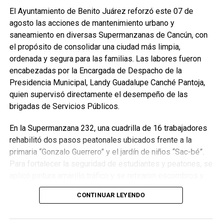
El Ayuntamiento de Benito Juárez reforzó este 07 de
agosto las acciones de mantenimiento urbano y
saneamiento en diversas Supermanzanas de Cancún, con
el propósito de consolidar una ciudad más limpia,
ordenada y segura para las familias. Las labores fueron
encabezadas por la Encargada de Despacho de la
Presidencia Municipal, Landy Guadalupe Canché Pantoja,
quien supervisó directamente el desempeño de las
brigadas de Servicios Públicos.
En la Supermanzana 232, una cuadrilla de 16 trabajadores
rehabilitó dos pasos peatonales ubicados frente a la
primaria “Gonzalo Guerrero” y el jardín de niños “Sac-bé”.
Para fortalecer la seguridad de estudiantes y peatones, se
aplicó pintura amarillo tráfico y se retiraron escombros y
residuos vegetales acumulados en la zona. Estas
CONTINUAR LEYENDO
acciones buscan garantizar entornos escolares más
seguros y funcionales.