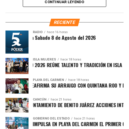
CONTINUAR LEYENDO
mediante la instauración de la Autoridad Municipal de
Simplificación y Digitalización. Con ello, se busca agilizar
trámites, reducir cargas administrativas y mejorar la
RECIENTE
atención ciudadana.
RADIO
hace 16 horas
ntesis Matutina Sabado 8 de Agosto del 2026
ISLA MUJERES
hace 18 horas
VICHE ISLEÑO 2026 REÚNE TALENTO Y TRADICIÓN EN ISLA MUJE
PLAYA DEL CARMEN
hace 18 horas
FA MARÍN REAFIRMA SU ARRAIGO CON QUINTANA ROO Y LLAMA
CANCÚN
hace 21 horas
Recibe las noticias al instante
RTALECE AYUNTAMIENTO DE BENITO JUÁREZ ACCIONES INTEGRA
Únete al canal oficial de WhatsApp de
Asimismo, el cuerpo cabildar avaló por mayoría turnar a
GOBIERNO DEL ESTADO
hace 21 horas
Quinto Poder
y recibe las noticias más
RA LEZAMA IMPULSA EN PLAYA DEL CARMEN EL PRIMER CENTR
comisiones la expedición del
Reglamento para la
importantes de Quintana Roo directamente