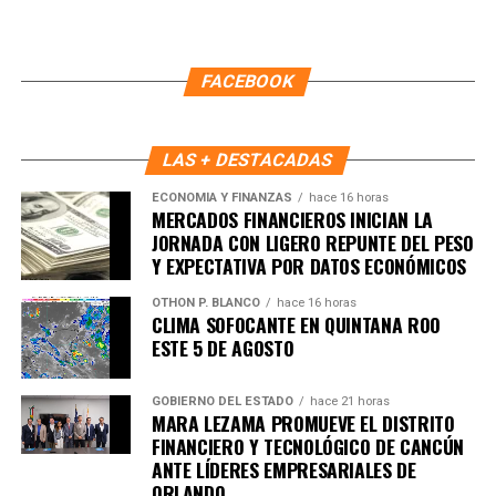
FACEBOOK
LAS + DESTACADAS
ECONOMÍA Y FINANZAS
hace 16 horas
MERCADOS FINANCIEROS INICIAN LA
JORNADA CON LIGERO REPUNTE DEL PESO
Y EXPECTATIVA POR DATOS ECONÓMICOS
Recibe las noticias al instante
OTHON P. BLANCO
hace 16 horas
CLIMA SOFOCANTE EN QUINTANA ROO
ESTE 5 DE AGOSTO
Únete al canal oficial de WhatsApp de
Quinto Poder
y recibe las noticias más
importantes de Quintana Roo directamente
GOBIERNO DEL ESTADO
hace 21 horas
MARA LEZAMA PROMUEVE EL DISTRITO
en tu teléfono.
FINANCIERO Y TECNOLÓGICO DE CANCÚN
ANTE LÍDERES EMPRESARIALES DE
Unirme al canal de WhatsApp
ORLANDO