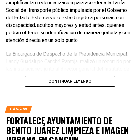
simplificar la credencialización para acceder a la Tarifa
Social del transporte público impulsada por el Gobierno
del Estado. Este servicio está dirigido a personas con
discapacidad, adultos mayores y estudiantes, quienes
podrán obtener su identificación de manera gratuita y con
atención directa en un solo punto.
La Encargada de Despacho de la Presidencia Municipal,
Landy Guadalupe Canché Pantoja, realizó un recorrido por
las instalaciones junto al director general del Instituto de
Movilidad de Quintana Roo (IMOVEQROO), Rafael
CONTINUAR LEYENDO
Hernández Kotasek, y la titular del IMDAI, Bárbara
Jackeline Iturralde Ortiz, para verificar la operación del
módulo y constatar la atención brindada a la ciudadanía.
CANCÚN
FORTALECE AYUNTAMIENTO DE
BENITO JUÁREZ LIMPIEZA E IMAGEN
URBANA EN CANCÚN