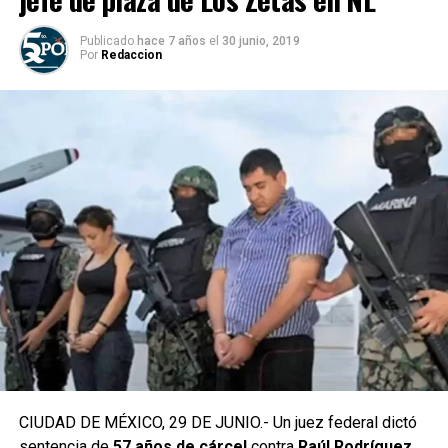
Publicado
hace 7 años
el
30 junio, 2019
Por
Redaccion
CIUDAD DE MÉXICO, 29 DE JUNIO.- Un juez federal dictó
sentencia de
57 años de cárcel
contra
Raúl Rodríguez