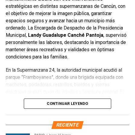
estratégicas en distintas supermanzanas de Cancún, con
Asimismo, se destacó que en las oficinas del IMDAI se
el objetivo de mejorar la imagen pública, garantizar
puede tramitar el certificado de discapacidad para quienes
espacios seguros y avanzar hacia un municipio más
aún no lo tengan, lo que facilita realizar todo el proceso en
ordenado. La Encargada de Despacho de la Presidencia
un solo lugar, con atención inclusiva y sin trámites
Municipal,
Landy Guadalupe Canché Pantoja
, supervisó
adicionales.
personalmente las labores, destacando la importancia de
mantener áreas recreativas y vialidades en óptimas
La Ruta 27, de 64 kilómetros, conectará diversas zonas
condiciones para las familias.
habitacionales con avenidas principales y la nueva
infraestructura del Puente Nichupté, fortaleciendo la
En la Supermanzana 24, la autoridad municipal acudió al
movilidad segura y moderna en Cancún.
parque “Framboyanes”, donde una brigada equipada con
machetes, podadoras, rastrillos, bieldos y sierras
Fuente: 5to Poder Agencia de Noticias
eléctricas realizó poda de árboles y limpieza general. El
director de Parques y Áreas Jardinadas,
Sergio Manuel
CONTINUAR LEYENDO
Torres Chávez
, informó que se atendieron
9 mil 750
metros cuadrados
y se retiraron
30 metros cúbicos de
desechos
, principalmente vegetales. Asimismo, exhortó a
RECIENTE
los vecinos a conservar el área en buen estado para evitar