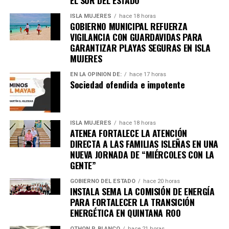
ISLA MUJERES
hace 18 horas
GOBIERNO MUNICIPAL REFUERZA
VIGILANCIA CON GUARDAVIDAS PARA
GARANTIZAR PLAYAS SEGURAS EN ISLA
MUJERES
EN LA OPINIÓN DE:
hace 17 horas
Sociedad ofendida e impotente
ISLA MUJERES
hace 18 horas
ATENEA FORTALECE LA ATENCIÓN
DIRECTA A LAS FAMILIAS ISLEÑAS EN UNA
NUEVA JORNADA DE “MIÉRCOLES CON LA
Recibe las noticias al instante
GENTE”
GOBIERNO DEL ESTADO
hace 20 horas
Únete al canal oficial de WhatsApp de
INSTALA SEMA LA COMISIÓN DE ENERGÍA
Quinto Poder
y recibe las noticias más
PARA FORTALECER LA TRANSICIÓN
importantes de Quintana Roo directamente
ENERGÉTICA EN QUINTANA ROO
en tu teléfono.
OTHON P. BLANCO
hace 21 horas