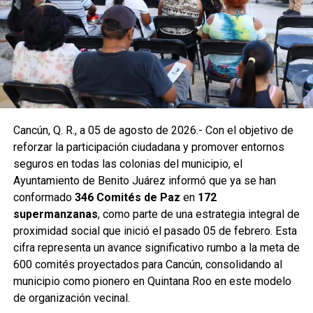
Supermanzana 201 se construyó uno más en la
intersección de las avenidas Hacienda de Chunchucmil y
Hacienda de la Ciénega. Estas acciones forman parte de
un programa mayor que incluye trabajos en las
supermanzanas 93, 94, 95, 96, 99, 100, 101, 102, 105, 251,
255 y 517.
Como parte de las labores permanentes de prevención,
Cancún, Q. R., a 05 de agosto de 2026.- Con el objetivo de
también se realizaron desazolves en pozos de absorción
reforzar la participación ciudadana y promover entornos
de las supermanzanas 213 y 235, donde personal de
seguros en todas las colonias del municipio, el
Servicios Públicos retiró basura vegetal, tierra y otros
Ayuntamiento de Benito Juárez informó que ya se han
desechos que obstruyen el flujo pluvial. En la
conformado
346 Comités de Paz
en
172
Supermanzana 235 se complementó la jornada con una
supermanzanas
, como parte de una estrategia integral de
brigada de descacharrización para evitar la formación de
proximidad social que inició el pasado 05 de febrero. Esta
basureros clandestinos y promover la correcta
cifra representa un avance significativo rumbo a la meta de
disposición de muebles, electrodomésticos y llantas.
600 comités proyectados para Cancún, consolidando al
municipio como pionero en Quintana Roo en este modelo
Fuente: 5to Poder Agencia de Noticias
de organización vecinal.