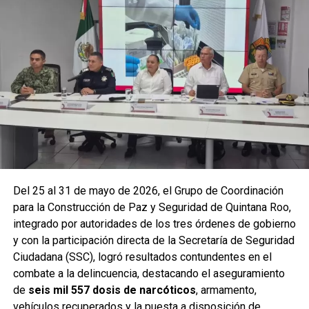
vehículos
relacionados con reportes de robo o probables
hechos delictivos. Además, se realizaron
24 mil 622
revisiones preventivas
a personas y unidades
vehiculares, reforzando la vigilancia en zonas estratégicas
y puntos de alta movilidad.
Del 25 al 31 de mayo de 2026, el Grupo de Coordinación
para la Construcción de Paz y Seguridad de Quintana Roo,
integrado por autoridades de los tres órdenes de gobierno
y con la participación directa de la Secretaría de Seguridad
Ciudadana (SSC), logró resultados contundentes en el
combate a la delincuencia, destacando el aseguramiento
de
seis mil 557 dosis de narcóticos
, armamento,
Entre las acciones destacadas se encuentran detenciones
vehículos recuperados y la puesta a disposición de