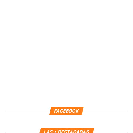
sabores y la participación ciudadana se integran en las
festividades del municipio. Con acciones como esta, Isla
Mujeres reafirma su compromiso de preservar sus
tradiciones y promover el valor de su gastronomía como
parte esencial de su identidad.
Fuente: 5to Poder Agencia de Noticias
FACEBOOK
LAS + DESTACADAS