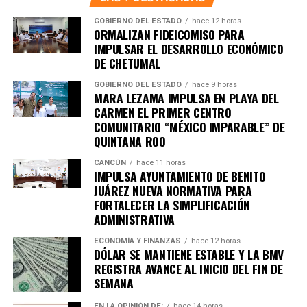
GOBIERNO DEL ESTADO
hace 12 horas
ORMALIZAN FIDEICOMISO PARA
IMPULSAR EL DESARROLLO ECONÓMICO
Recibe las noticias al instante
DE CHETUMAL
GOBIERNO DEL ESTADO
hace 9 horas
Únete al canal oficial de WhatsApp de
MARA LEZAMA IMPULSA EN PLAYA DEL
Quinto Poder
y recibe las noticias más
CARMEN EL PRIMER CENTRO
importantes de Quintana Roo directamente
COMUNITARIO “MÉXICO IMPARABLE” DE
en tu teléfono.
QUINTANA ROO
CANCÚN
hace 11 horas
IMPULSA AYUNTAMIENTO DE BENITO
Unirme al canal de WhatsApp
JUÁREZ NUEVA NORMATIVA PARA
FORTALECER LA SIMPLIFICACIÓN
ADMINISTRATIVA
ECONOMÍA Y FINANZAS
hace 12 horas
DÓLAR SE MANTIENE ESTABLE Y LA BMV
REGISTRA AVANCE AL INICIO DEL FIN DE
SEMANA
EN LA OPINIÓN DE:
hace 14 horas