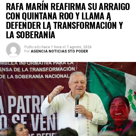
RAFA MARÍN REAFIRMA SU ARRAIGO
CON QUINTANA ROO Y LLAMA A
DEFENDER LA TRANSFORMACIÓN Y
LA SOBERANÍA
Publicado
hace 1 hora
el
7 agosto, 2026
Por
AGENCIA NOTICIAS 5TO PODER
El jurado reconoció el talento de las y los participantes,
otorgando el primer lugar a Pablo Enrique Castillo, quien
recibió un premio de 10 mil pesos. El segundo lugar fue
para Diego Martín Rosado, con 7 mil 500 pesos; mientras
que el tercer sitio lo obtuvo Pedro Canche, acreedor de 5
mil pesos. En cuarto lugar quedó Daniel Ruiz, con un
premio de 3 mil 500 pesos, y en quinto lugar Jacob Levi
Quintero, quien recibió 2 mil pesos.
El Gobierno Municipal destacó que este tipo de