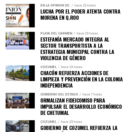
EN LA OPINIÓN DE:
hace 22 horas
LUCHA POR EL PODER ATENTA CONTRA
Unirme al canal de WhatsApp
MORENA EN Q.ROO
PLAYA DEL CARMEN
hace 23 horas
ESTEFANÍA MERCADO INTEGRA AL
SECTOR TRANSPORTISTA A LA
ESTRATEGIA MUNICIPAL CONTRA LA
VIOLENCIA DE GÉNERO
COZUMEL
hace 23 horas
CHACÓN REFUERZA ACCIONES DE
LIMPIEZA Y PREVENCIÓN EN LA COLONIA
INDEPENDENCIA
GOBIERNO DEL ESTADO
hace 7 horas
ORMALIZAN FIDEICOMISO PARA
IMPULSAR EL DESARROLLO ECONÓMICO
DE CHETUMAL
COZUMEL
hace 23 horas
GOBIERNO DE COZUMEL REFUERZA LA