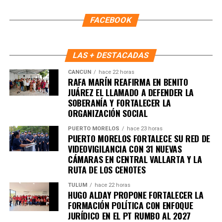
FACEBOOK
LAS + DESTACADAS
CANCÚN
hace 22 horas
RAFA MARÍN REAFIRMA EN BENITO
JUÁREZ EL LLAMADO A DEFENDER LA
SOBERANÍA Y FORTALECER LA
ORGANIZACIÓN SOCIAL
PUERTO MORELOS
hace 23 horas
PUERTO MORELOS FORTALECE SU RED DE
VIDEOVIGILANCIA CON 31 NUEVAS
Recibe las noticias al instante
CÁMARAS EN CENTRAL VALLARTA Y LA
RUTA DE LOS CENOTES
Únete al canal oficial de WhatsApp de
TULUM
hace 22 horas
Quinto Poder
y recibe las noticias más
HUGO ALDAY PROPONE FORTALECER LA
FORMACIÓN POLÍTICA CON ENFOQUE
importantes de Quintana Roo directamente
JURÍDICO EN EL PT RUMBO AL 2027
en tu teléfono.