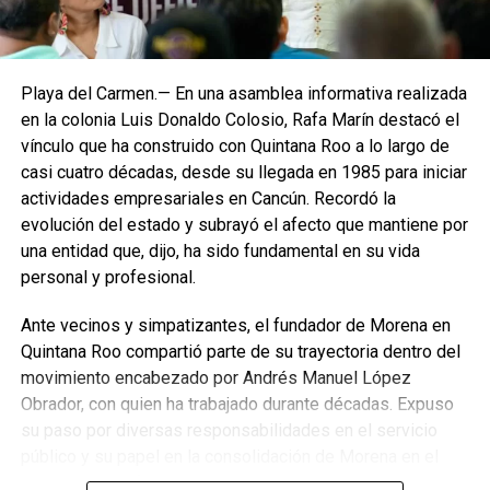
actividades fortalecen la convivencia familiar, impulsan el
talento local y consolidan espacios donde la cultura, los
sabores y la participación ciudadana se integran en las
festividades del municipio. Con acciones como esta, Isla
Playa del Carmen.— En una asamblea informativa realizada
Mujeres reafirma su compromiso de preservar sus
en la colonia Luis Donaldo Colosio, Rafa Marín destacó el
tradiciones y promover el valor de su gastronomía como
vínculo que ha construido con Quintana Roo a lo largo de
parte esencial de su identidad.
casi cuatro décadas, desde su llegada en 1985 para iniciar
actividades empresariales en Cancún. Recordó la
Fuente: 5to Poder Agencia de Noticias
evolución del estado y subrayó el afecto que mantiene por
una entidad que, dijo, ha sido fundamental en su vida
personal y profesional.
Ante vecinos y simpatizantes, el fundador de Morena en
Quintana Roo compartió parte de su trayectoria dentro del
movimiento encabezado por Andrés Manuel López
Obrador, con quien ha trabajado durante décadas. Expuso
su paso por diversas responsabilidades en el servicio
público y su papel en la consolidación de Morena en el
estado, donde fue el primer presidente del Comité