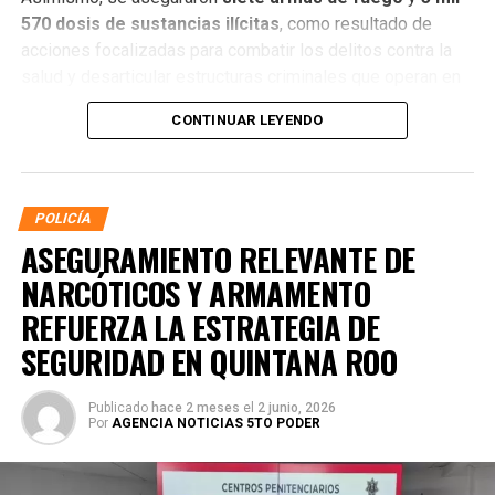
570 dosis de sustancias ilícitas
, como resultado de
acciones focalizadas para combatir los delitos contra la
salud y desarticular estructuras criminales que operan en
distintos municipios.
CONTINUAR LEYENDO
POLICÍA
ASEGURAMIENTO RELEVANTE DE
NARCÓTICOS Y ARMAMENTO
REFUERZA LA ESTRATEGIA DE
SEGURIDAD EN QUINTANA ROO
Publicado
hace 2 meses
el
2 junio, 2026
Por
AGENCIA NOTICIAS 5TO PODER
La coordinación tecnológica del C5 y el despliegue