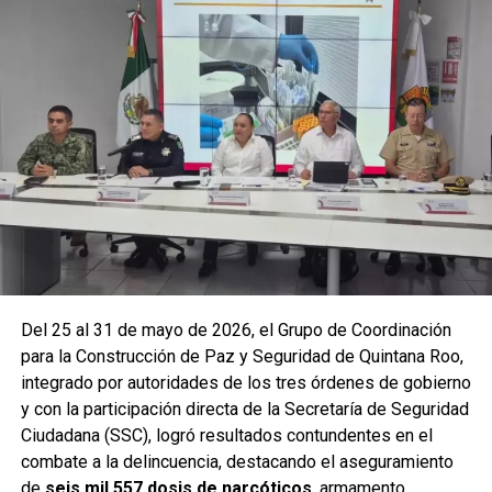
operativo en campo permitieron la recuperación de
105
vehículos
relacionados con reportes de robo o probables
hechos delictivos. Además, se realizaron
24 mil 622
revisiones preventivas
a personas y unidades
vehiculares, reforzando la vigilancia en zonas estratégicas
y puntos de alta movilidad.
Del 25 al 31 de mayo de 2026, el Grupo de Coordinación
para la Construcción de Paz y Seguridad de Quintana Roo,
integrado por autoridades de los tres órdenes de gobierno
y con la participación directa de la Secretaría de Seguridad
Ciudadana (SSC), logró resultados contundentes en el
combate a la delincuencia, destacando el aseguramiento
de
seis mil 557 dosis de narcóticos
, armamento,