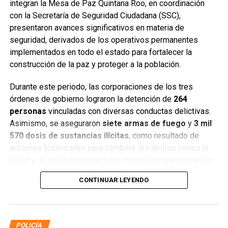
integran la Mesa de Paz Quintana Roo, en coordinación
con la Secretaría de Seguridad Ciudadana (SSC),
presentaron avances significativos en materia de
seguridad, derivados de los operativos permanentes
implementados en todo el estado para fortalecer la
construcción de la paz y proteger a la población.
Durante este periodo, las corporaciones de los tres
órdenes de gobierno lograron la detención de
264
personas
vinculadas con diversas conductas delictivas.
Asimismo, se aseguraron
siete armas de fuego
y
3 mil
570 dosis de sustancias ilícitas
, como resultado de
acciones focalizadas para combatir los delitos contra la
salud y desarticular estructuras criminales que operan en
distintos municipios.
CONTINUAR LEYENDO
POLICÍA