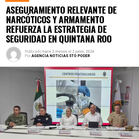
ASEGURAMIENTO RELEVANTE DE
NARCÓTICOS Y ARMAMENTO
REFUERZA LA ESTRATEGIA DE
SEGURIDAD EN QUINTANA ROO
Publicado
hace 2 meses
el
2 junio, 2026
Por
AGENCIA NOTICIAS 5TO PODER
La coordinación tecnológica del C5 y el despliegue
operativo en campo permitieron la recuperación de
105
vehículos
relacionados con reportes de robo o probables
hechos delictivos. Además, se realizaron
24 mil 622
revisiones preventivas
a personas y unidades
vehiculares, reforzando la vigilancia en zonas estratégicas
y puntos de alta movilidad.