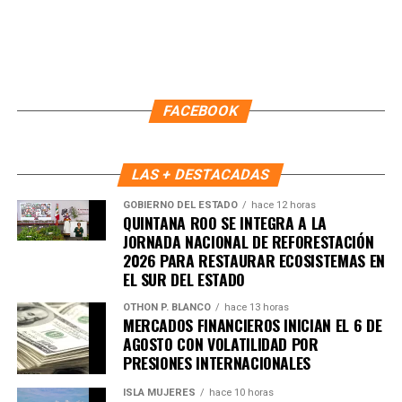
Recibe las noticias al instante
Únete al canal oficial de WhatsApp de
Quinto Poder
y recibe las noticias más
FACEBOOK
importantes de Quintana Roo directamente
en tu teléfono.
LAS + DESTACADAS
Unirme al canal de WhatsApp
GOBIERNO DEL ESTADO
hace 12 horas
QUINTANA ROO SE INTEGRA A LA
JORNADA NACIONAL DE REFORESTACIÓN
2026 PARA RESTAURAR ECOSISTEMAS EN
EL SUR DEL ESTADO
OTHON P. BLANCO
hace 13 horas
MERCADOS FINANCIEROS INICIAN EL 6 DE
AGOSTO CON VOLATILIDAD POR
PRESIONES INTERNACIONALES
ISLA MUJERES
hace 10 horas