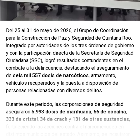
Del 25 al 31 de mayo de 2026, el Grupo de Coordinación
para la Construcción de Paz y Seguridad de Quintana Roo,
integrado por autoridades de los tres órdenes de gobierno
y con la participación directa de la Secretaría de Seguridad
Ciudadana (SSC), logró resultados contundentes en el
combate a la delincuencia, destacando el aseguramiento
de
seis mil 557 dosis de narcóticos
, armamento,
Entre las acciones destacadas se encuentran detenciones
vehículos recuperados y la puesta a disposición de
relevantes en
Benito Juárez, Lázaro Cárdenas y Tulum
,
personas relacionadas con diversos delitos.
donde autoridades federales y estatales aseguraron
narcóticos, vehículos y cumplimentaron órdenes de
Durante este periodo, las corporaciones de seguridad
aprehensión contra personas presuntamente vinculadas
aseguraron
5,993 dosis de marihuana
,
66 de cocaína
,
con delitos de alto impacto.
333 de cristal
,
34 de crack
y
131 de otras sustancias
,
fortaleciendo las acciones contra el narcomenudeo en
Con estos resultados, la Mesa de Paz Quintana Roo y la
distintos municipios del estado. Asimismo, se incautaron
SSC reiteran su compromiso de mantener operativos