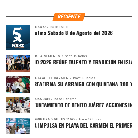
Simplificación y Digitalización. Con ello, se busca agilizar
trámites, reducir cargas administrativas y mejorar la
RECIENTE
atención ciudadana.
RADIO
hace 13 horas
Síntesis Matutina Sabado 8 de Agosto del 2026
ISLA MUJERES
hace 15 horas
CEVICHE ISLEÑO 2026 REÚNE TALENTO Y TRADICIÓN EN ISLA MU
PLAYA DEL CARMEN
hace 16 horas
RAFA MARÍN REAFIRMA SU ARRAIGO CON QUINTANA ROO Y LLA
CANCÚN
hace 19 horas
Recibe las noticias al instante
FORTALECE AYUNTAMIENTO DE BENITO JUÁREZ ACCIONES INTEG
Únete al canal oficial de WhatsApp de
Asimismo, el cuerpo cabildar avaló por mayoría turnar a
GOBIERNO DEL ESTADO
hace 19 horas
Quinto Poder
y recibe las noticias más
MARA LEZAMA IMPULSA EN PLAYA DEL CARMEN EL PRIMER CEN
comisiones la expedición del
Reglamento para la
importantes de Quintana Roo directamente
Atención Integral de Inmuebles en Estado de
en tu teléfono.