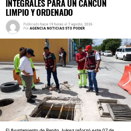
INTEGRALES PARA UN CANCÚN
LIMPIO Y ORDENADO
Publicado
hace 19 horas
el
7 agosto, 2026
Por
AGENCIA NOTICIAS 5TO PODER
El Ayuntamiento de Benito Juárez reforzó este 07 de