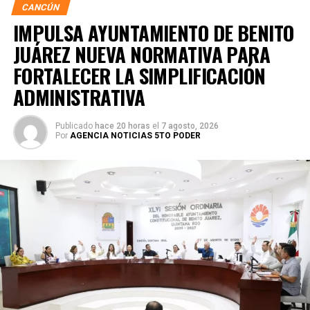
CANCÚN
IMPULSA AYUNTAMIENTO DE BENITO
JUÁREZ NUEVA NORMATIVA PARA
FORTALECER LA SIMPLIFICACIÓN
ADMINISTRATIVA
Publicado
hace 20 horas
el
7 agosto, 2026
Por
AGENCIA NOTICIAS 5TO PODER
Posteriormente, en la Supermanzana 238, se atendió la
solicitud de vecinos mediante el desazolve de un pozo
pluvial localizado en el cruce de la Calle 53 con Calle 112.
Con apoyo de una máquina perforadora y una unidad
Vactor, se liberó el captador para prevenir
encharcamientos y mejorar el flujo hidráulico, lo que fue
reconocido por la comunidad como una respuesta
oportuna del gobierno municipal.