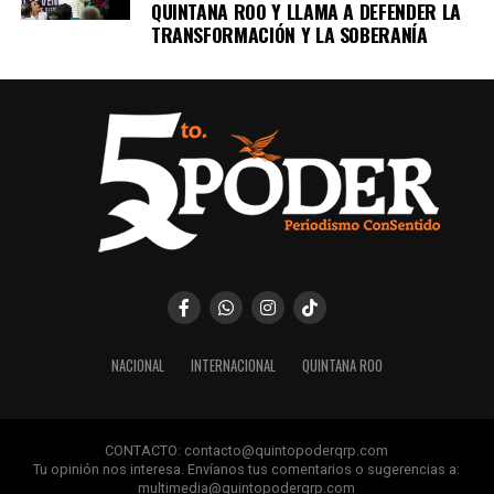
QUINTANA ROO Y LLAMA A DEFENDER LA
TRANSFORMACIÓN Y LA SOBERANÍA
NACIONAL
INTERNACIONAL
QUINTANA ROO
CONTACTO: contacto@quintopoderqrp.com
Tu opinión nos interesa. Envíanos tus comentarios o sugerencias a:
multimedia@quintopoderqrp.com