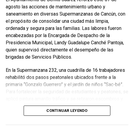
agosto las acciones de mantenimiento urbano y
saneamiento en diversas Supermanzanas de Cancún, con
el propósito de consolidar una ciudad más limpia,
ordenada y segura para las familias. Las labores fueron
encabezadas por la Encargada de Despacho de la
Presidencia Municipal, Landy Guadalupe Canché Pantoja,
quien supervisó directamente el desempeño de las
brigadas de Servicios Públicos.
En la Supermanzana 232, una cuadrilla de 16 trabajadores
rehabilitó dos pasos peatonales ubicados frente a la
primaria “Gonzalo Guerrero” y el jardín de niños “Sac-bé”.
Para fortalecer la seguridad de estudiantes y peatones, se
aplicó pintura amarillo tráfico y se retiraron escombros y
residuos vegetales acumulados en la zona. Estas
CONTINUAR LEYENDO
acciones buscan garantizar entornos escolares más
seguros y funcionales.