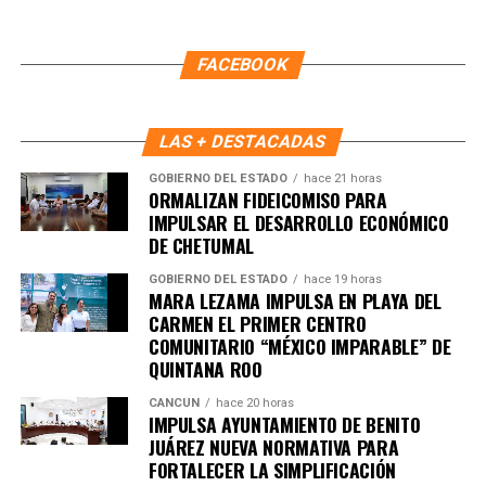
FACEBOOK
LAS + DESTACADAS
GOBIERNO DEL ESTADO
hace 21 horas
ORMALIZAN FIDEICOMISO PARA
IMPULSAR EL DESARROLLO ECONÓMICO
DE CHETUMAL
GOBIERNO DEL ESTADO
hace 19 horas
MARA LEZAMA IMPULSA EN PLAYA DEL
Recibe las noticias al instante
CARMEN EL PRIMER CENTRO
COMUNITARIO “MÉXICO IMPARABLE” DE
Únete al canal oficial de WhatsApp de
QUINTANA ROO
Quinto Poder
y recibe las noticias más
importantes de Quintana Roo directamente
CANCÚN
hace 20 horas
IMPULSA AYUNTAMIENTO DE BENITO
en tu teléfono.
JUÁREZ NUEVA NORMATIVA PARA
FORTALECER LA SIMPLIFICACIÓN
Unirme al canal de WhatsApp