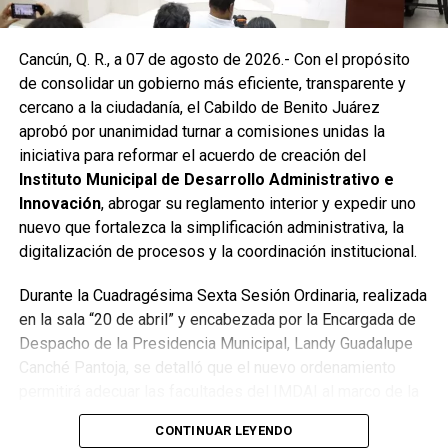
Las labores continuaron en la Supermanzana 236, donde
Cancún, Q. R., a 07 de agosto de 2026.- Con el propósito
se reconstruyó la losa de bóveda y se instaló una nueva
de consolidar un gobierno más eficiente, transparente y
rejilla en un pozo dañado por el tránsito de vehículos
cercano a la ciudadanía, el Cabildo de Benito Juárez
pesados. De manera simultánea, se recuperó un espacio
aprobó por unanimidad turnar a comisiones unidas la
público utilizado como basurero clandestino, del cual se
iniciativa para reformar el acuerdo de creación del
han retirado aproximadamente 150 toneladas de
Instituto Municipal de Desarrollo Administrativo e
escombros, cacharros y desechos vegetales. Se estima
Innovación
, abrogar su reglamento interior y expedir uno
que el saneamiento concluirá en dos días.
nuevo que fortalezca la simplificación administrativa, la
Finalmente, las Unidades Verdes de SIRESOL Cancún
digitalización de procesos y la coordinación institucional.
reforzarán la vigilancia para evitar que el área vuelva a
Durante la Cuadragésima Sexta Sesión Ordinaria, realizada
convertirse en punto de disposición ilegal de basura. El
en la sala “20 de abril” y encabezada por la Encargada de
Ayuntamiento exhortó a la ciudadanía a reportar estas
Despacho de la Presidencia Municipal, Landy Guadalupe
prácticas y sumarse al esfuerzo colectivo para mantener
Canché Pantoja, se detalló que el nuevo ordenamiento
un Cancún limpio y con prosperidad compartida.
permitirá adecuar las facultades del IMDAI al marco de la
Fuente: 5to Poder Agencia de Noticias
Ley Nacional para Eliminar Trámites Burocráticos
,
CONTINUAR LEYENDO
mediante la instauración de la Autoridad Municipal de