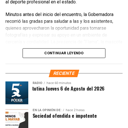
al deporte profesional en el estado.
Fuente: 5to Poder Agencia de Noticias
Minutos antes del inicio del encuentro, la Gobernadora
recorrió las gradas para saludar a las y los asistentes,
quienes aprovecharon la oportunidad para tomarse
fotografías y expresar su apoyo en un ambiente de
cercanía y cordialidad. La presencia de “Flama”, la mascota
oficial de El Calor de Cancún, añadió dinamismo a la
CONTINUAR LEYENDO
jornada con juegos, concursos y actividades que
involucraron especialmente a las niñas y los niños,
fortaleciendo el carácter familiar del evento.
RECIENTE
RADIO
hace 60 minutos
Síntesis Matutina Jueves 6 de Agosto del 2026
EN LA OPINIÓN DE:
hace 2 horas
Sociedad ofendida e impotente
Recibe las noticias al instante