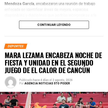
Mendoza García
, encabezaron una reunión de trabajo
enfocada en identificar áreas de mejora, espacios
disponibles y disciplinas que podrían incorporarse a la
oferta extracurricular para fortalecer la formación integral
CONTINUAR LEYENDO
de la juventud quintanarroense.
DEPORTES
MARA LEZAMA ENCABEZA NOCHE DE
FIESTA Y UNIDAD EN EL SEGUNDO
JUEGO DE EL CALOR DE CANCÚN
Publicado
hace 4 días
el
2 agosto, 2026
Por
AGENCIA NOTICIAS 5TO PODER
En concordancia con el
Nuevo Acuerdo por el Bienestar