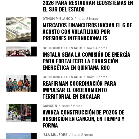
2026 PARA RESTAURAR ECOSISTEMAS EN
EL SUR DEL ESTADO
OTHON P. BLANCO
hace 5 horas
Recibe las noticias al instante
MERCADOS FINANCIEROS INICIAN EL 6 DE
AGOSTO CON VOLATILIDAD POR
Únete al canal oficial de WhatsApp de
PRESIONES INTERNACIONALES
Quinto Poder
y recibe las noticias más
GOBIERNO DEL ESTADO
hace 4 horas
importantes de Quintana Roo directamente
INSTALA SEMA LA COMISIÓN DE ENERGÍA
en tu teléfono.
PARA FORTALECER LA TRANSICIÓN
ENERGÉTICA EN QUINTANA ROO
Unirme al canal de WhatsApp
GOBIERNO DEL ESTADO
hace 5 horas
REAFIRMAN COORDINACIÓN PARA
IMPULSAR EL ORDENAMIENTO
TERRITORIAL EN BACALAR
CANCÚN
hace 3 horas
AVANZA CONSTRUCCIÓN DE POZOS DE
ABSORCIÓN EN CANCÚN, EN TIEMPO Y
FORMA
ISLA MUJERES
hace 2 horas