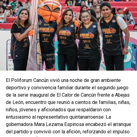
y Desarrollo
, impulsado por la gobernadora Mara Lezama
Espinosa, ambas instituciones coincidieron en que la
educación y el deporte deben caminar de la mano para
garantizar que las y los jóvenes cuenten con herramientas
que fortalezcan su crecimiento físico, emocional y social.
Arzate Hop destacó que el objetivo es que el deporte sea
una prioridad dentro de la vida estudiantil, por lo que se
proyectan alternativas que permitan a las y los alumnos
acceder a diversas disciplinas, así como a infraestructura
adecuada para su práctica. Añadió que se trabaja en definir
El Poliforum Cancún vivió una noche de gran ambiente
qué deportes pueden implementarse y qué recursos se
deportivo y convivencia familiar durante el segundo juego
requieren para su operación.
de la serie inaugural de El Calor de Cancún frente a Abejas
Por su parte, Silvia Mendoza subrayó que este primer
de León, encuentro que reunió a cientos de familias, niñas,
recorrido marca el inicio de una ruta de colaboración que
niños, jóvenes y aficionados que respaldaron con
permitirá enriquecer las actividades extracurriculares del
entusiasmo al representativo quintanarroense. La
CECyTE, reiterando que el deporte es un pilar fundamental
gobernadora Mara Lezama Espinosa encabezó el arranque
para el desarrollo de cada estudiante.
del partido y convivió con la afición, reforzando el impulso